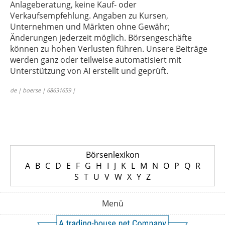
Anlageberatung, keine Kauf- oder
Verkaufsempfehlung. Angaben zu Kursen,
Unternehmen und Märkten ohne Gewähr;
Änderungen jederzeit möglich. Börsengeschäfte
können zu hohen Verlusten führen. Unsere Beiträge
werden ganz oder teilweise automatisiert mit
Unterstützung von AI erstellt und geprüft.
de | boerse | 68631659 |
Börsenlexikon
A
B
C
D
E
F
G
H
I
J
K
L
M
N
O
P
Q
R
S
T
U
V
W
X
Y
Z
Menü