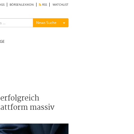
OGS
BÖRSENLEXIKON
RSS
WATCHLIST
Menü ein-/ausblenden
News Suche
GE
erfolgreich
lattform massiv