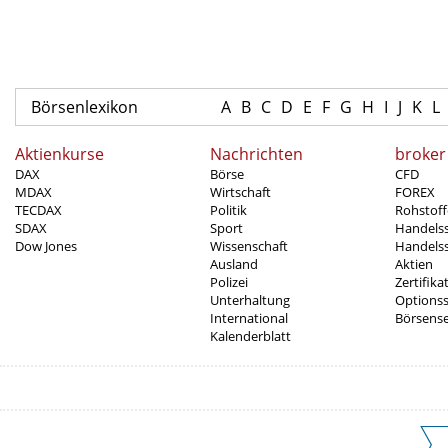
Börsenlexikon
A
B
C
D
E
F
G
H
I
J
K
L
Aktienkurse
Nachrichten
broker
DAX
Börse
CFD
MDAX
Wirtschaft
FOREX
TECDAX
Politik
Rohstoff
SDAX
Sport
Handels
Dow Jones
Wissenschaft
Handelss
Ausland
Aktien
Polizei
Zertifika
Unterhaltung
Options
International
Börsens
Kalenderblatt