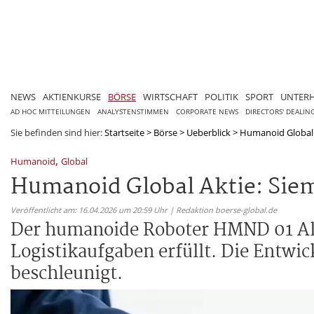
NEWS
AKTIENKURSE
BÖRSE
WIRTSCHAFT
POLITIK
SPORT
UNTER
AD HOC MITTEILUNGEN
ANALYSTENSTIMMEN
CORPORATE NEWS
DIRECTORS' DEALIN
Sie befinden sind hier:
Startseite
>
Börse
>
Ueberblick
>
Humanoid Global 
,
Humanoid
Global
Humanoid Global Aktie: Sie
Veröffentlicht am: 16.04.2026 um 20:59 Uhr | Redaktion boerse-global.de
Der humanoide Roboter HMND 01 Alp
Logistikaufgaben erfüllt. Die Entw
beschleunigt.