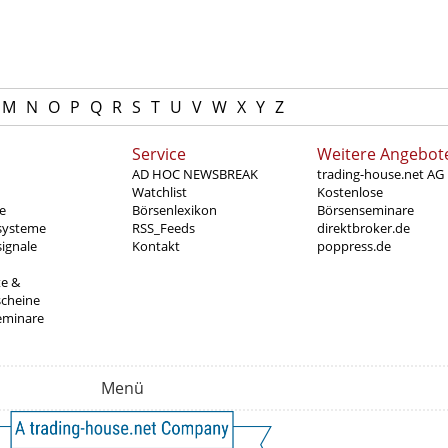
M
N
O
P
Q
R
S
T
U
V
W
X
Y
Z
Service
Weitere Angebot
AD HOC NEWSBREAK
trading-house.net AG
Watchlist
Kostenlose
e
Börsenlexikon
Börsenseminare
systeme
RSS_Feeds
direktbroker.de
ignale
Kontakt
poppress.de
te &
scheine
eminare
Menü