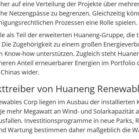
er auf eine Verteilung der Projekte über mehre
e Netzengpässe zu begrenzen. Gleichzeitig kön
igungsrechtlichen Prozessen eine Rolle spielen.
e als Teil der erweiterten Huaneng-Gruppe, die tr
. Die Zugehörigkeit zu einem großen Energiever
em Know-how unterstützen. Zugleich steht Huane
heren Anteil erneuerbarer Energien im Portfolio 
e Chinas wider.
kttreiber von Huaneng Renewab
ables Corp liegen im Ausbau der installierten K
 Je mehr Megawatt an Wind- und Solarkapazität a
usfallen. Investitionsprogramme in neue Parks, 
b und Wartung bestimmen daher maßgeblich die 