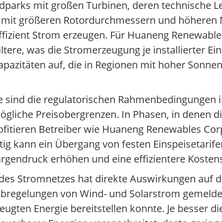
parks mit großen Turbinen, deren technische Le
n mit größeren Rotordurchmessern und höhere
ffizient Strom erzeugen. Für Huaneng Renewable
tere, was die Stromerzeugung je installierter Ein
azitäten auf, die in Regionen mit hoher Sonnen
ze sind die regulatorischen Rahmenbedingungen 
ögliche Preisobergrenzen. In Phasen, in denen d
rofitieren Betreiber wie Huaneng Renewables Cor
ig kann ein Übergang von festen Einspeisetarife
gendruck erhöhen und eine effizientere Kostens
des Stromnetzes hat direkte Auswirkungen auf die
Abregelungen von Wind- und Solarstrom gemeldet
gten Energie bereitstellen konnte. Je besser di