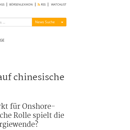
OGS
BÖRSENLEXIKON
RSS
WATCHLIST
Menü ein-/ausblenden
News Suche
GE
uf chinesische
rkt für Onshore-
he Rolle spielt die
nergiewende?