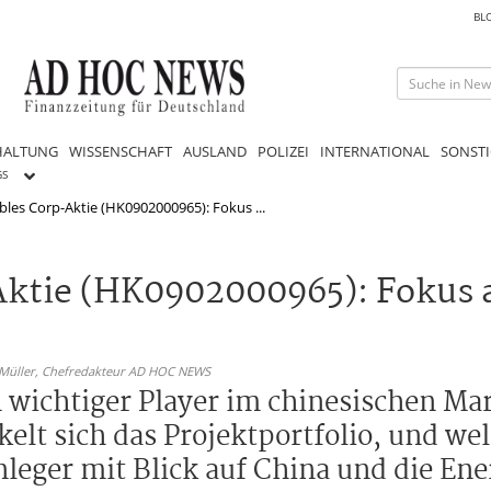
BL
HALTUNG
WISSENSCHAFT
AUSLAND
POLIZEI
INTERNATIONAL
SONSTI
GS
es Corp-Aktie (HK0902000965): Fokus ...
tie (HK0902000965): Fokus a
 Müller,
Chefredakteur AD HOC NEWS
 wichtiger Player im chinesischen Ma
lt sich das Projektportfolio, und welc
Anleger mit Blick auf China und die E