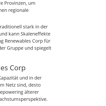
re Provinzen, um
nen regionale
aditionell stark in der
bund kann Skaleneffekte
ng Renewables Corp für
der Gruppe und spiegelt
les Corp
apazität und in der
m Netz sind, desto
Repowering älterer
Wachstumsperspektive.