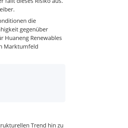
 fällt dieses Risiko aus.
eiber.
onditionen die
ähigkeit gegenüber
 Für Huaneng Renewables
en Marktumfeld
rukturellen Trend hin zu