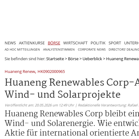
NEWS
AKTIENKURSE
BÖRSE
WIRTSCHAFT
POLITIK
SPORT
UNTER
AD HOC MITTEILUNGEN
ANALYSTENSTIMMEN
CORPORATE NEWS
DIRECTORS' DEALIN
Sie befinden sind hier:
Startseite
>
Börse
>
Ueberblick
>
Huaneng Renewabl
,
Huaneng Renew
HK0902000965
Huaneng Renewables Corp-Ak
Wind- und Solarprojekte
Veröffentlicht am: 20.05.2026 um 12:49 Uhr | Redaktionelle Verantwortung: Rafael
Huaneng Renewables Corp bleibt ein
Wind- und Solarenergie. Wie entwicke
Aktie für international orientierte 