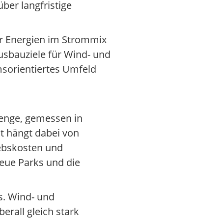
ber langfristige
er Energien im Strommix
usbauziele für Wind- und
msorientiertes Umfeld
enge, gemessen in
ät hängt dabei von
iebskosten und
neue Parks und die
s. Wind- und
erall gleich stark