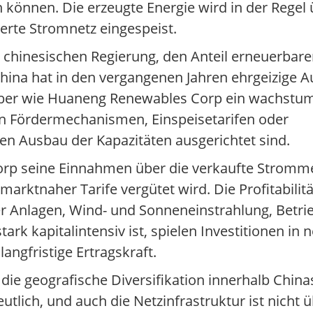
 können. Die erzeugte Energie wird in der Regel ü
ierte Stromnetz eingespeist.
er chinesischen Regierung, den Anteil erneuerbar
ina hat in den vergangenen Jahren ehrgeizige A
eiber wie Huaneng Renewables Corp ein wachstu
 in Fördermechanismen, Einspeisetarifen oder
n Ausbau der Kapazitäten ausgerichtet sind.
orp seine Einnahmen über die verkaufte Stromm
 marktnaher Tarife vergütet wird. Die Profitabilit
r Anlagen, Wind- und Sonneneinstrahlung, Betr
rk kapitalintensiv ist, spielen Investitionen in 
langfristige Ertragskraft.
die geografische Diversifikation innerhalb China
tlich, und auch die Netzinfrastruktur ist nicht üb