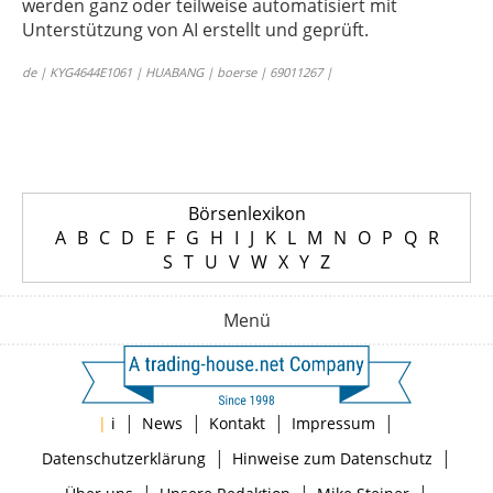
werden ganz oder teilweise automatisiert mit
Unterstützung von AI erstellt und geprüft.
de | KYG4644E1061 | HUABANG | boerse | 69011267 |
Börsenlexikon
A
B
C
D
E
F
G
H
I
J
K
L
M
N
O
P
Q
R
S
T
U
V
W
X
Y
Z
Menü
|
|
|
|
|
i
News
Kontakt
Impressum
|
|
Datenschutzerklärung
Hinweise zum Datenschutz