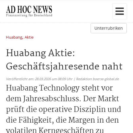
Unterrubriken
,
Huabang
Aktie
Huabang Aktie:
Geschäftsjahresende naht
Veröffentlicht am: 28.03.2026 um 08:09 Uhr | Redaktion boerse-global.de
Huabang Technology steht vor
dem Jahresabschluss. Der Markt
prüft die operative Disziplin und
die Fähigkeit, die Margen in den
volatilen Kerngeschäften zu