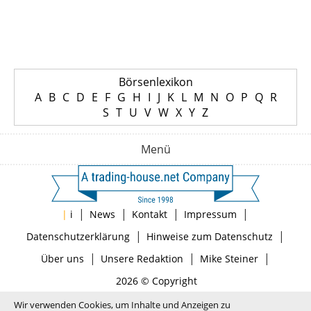
Börsenlexikon
A
B
C
D
E
F
G
H
I
J
K
L
M
N
O
P
Q
R
S
T
U
V
W
X
Y
Z
Menü
|
|
|
|
|
i
News
Kontakt
Impressum
|
|
Datenschutzerklärung
Hinweise zum Datenschutz
|
|
|
Über uns
Unsere Redaktion
Mike Steiner
2026 © Copyright
Wir verwenden Cookies, um Inhalte und Anzeigen zu