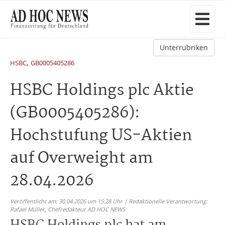
Unterrubriken
,
HSBC
GB0005405286
HSBC Holdings plc Aktie
(GB0005405286):
Hochstufung US-Aktien
auf Overweight am
28.04.2026
Veröffentlicht am: 30.04.2026 um 15:28 Uhr | Redaktionelle Verantwortung:
Rafael Müller,
Chefredakteur AD HOC NEWS