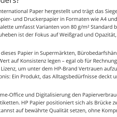
ternational Paper hergestellt und trägt das Sieg
pier- und Druckerpapier in Formaten wie A4 und 
tpalette umfasst Varianten von 80 g/m² Standard
heben ist der Fokus auf Weißgrad und Opazität,
st dieses Papier in Supermärkten, Bürobedarfshä
 Wert auf Konsistenz legen – egal ob für Rechnun
ne Lizenz, um unter dem HP-Brand Vertrauen auf
nis: Ein Produkt, das Alltagsbedürfnisse deckt un
Home-Office und Digitalisierung den Papierverbra
tiketten. HP Papier positioniert sich als Brücke 
 kannst auf bewährte Qualität setzen, ohne Komp