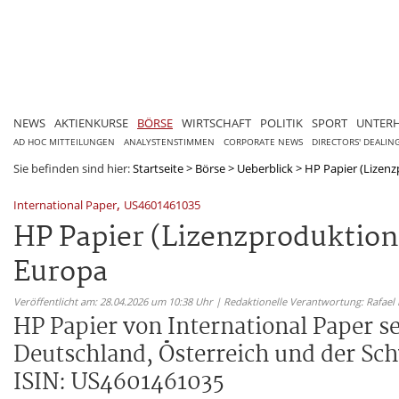
NEWS
AKTIENKURSE
BÖRSE
WIRTSCHAFT
POLITIK
SPORT
UNTER
AD HOC MITTEILUNGEN
ANALYSTENSTIMMEN
CORPORATE NEWS
DIRECTORS' DEALIN
Sie befinden sind hier:
Startseite
>
Börse
>
Ueberblick
>
HP Papier (Lizenzp
,
International Paper
US4601461035
HP Papier (Lizenzproduktion 
Europa
Veröffentlicht am: 28.04.2026 um 10:38 Uhr | Redaktionelle Verantwortung: Rafael
HP Papier von International Paper s
Deutschland, Österreich und der Schw
ISIN: US4601461035