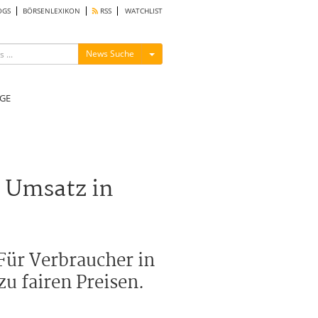
OGS
BÖRSENLEXIKON
RSS
WATCHLIST
Menü ein-/ausblenden
News Suche
GE
t Umsatz in
Für Verbraucher in
zu fairen Preisen.