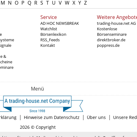
M
N
O
P
Q
R
S
T
U
V
W
X
Y
Z
Service
Weitere Angebot
AD HOC NEWSBREAK
trading-house.net AG
Watchlist
Kostenlose
e
Börsenlexikon
Börsenseminare
systeme
RSS_Feeds
direktbroker.de
ignale
Kontakt
poppress.de
te &
scheine
eminare
Menü
|
|
|
rklärung
Hinweise zum Datenschutz
Über uns
Unsere Red
2026 © Copyright