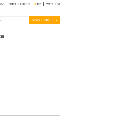
OGS
BÖRSENLEXIKON
RSS
WATCHLIST
Menü ein-/ausblenden
News Suche
GE