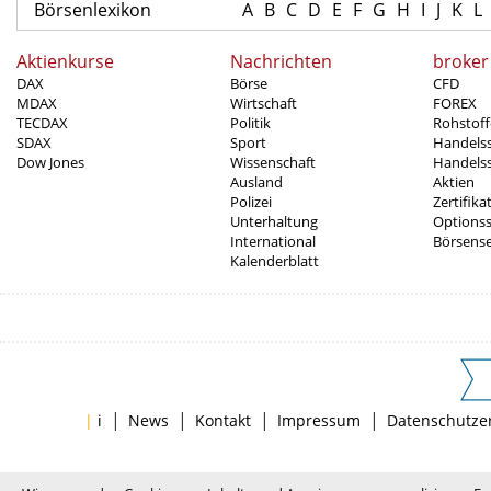
Börsenlexikon
A
B
C
D
E
F
G
H
I
J
K
L
Aktienkurse
Nachrichten
broker
DAX
Börse
CFD
MDAX
Wirtschaft
FOREX
TECDAX
Politik
Rohstoff
SDAX
Sport
Handels
Dow Jones
Wissenschaft
Handelss
Ausland
Aktien
Polizei
Zertifika
Unterhaltung
Options
International
Börsens
Kalenderblatt
|
|
|
|
|
i
News
Kontakt
Impressum
Datenschutze