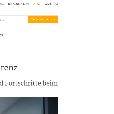
OGS
BÖRSENLEXIKON
RSS
WATCHLIST
Menü ein-/ausblenden
News Suche
GE
erenz
d Fortschritte beim