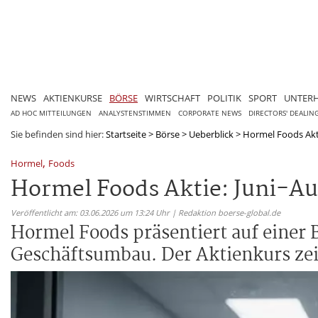
NEWS
AKTIENKURSE
BÖRSE
WIRTSCHAFT
POLITIK
SPORT
UNTER
AD HOC MITTEILUNGEN
ANALYSTENSTIMMEN
CORPORATE NEWS
DIRECTORS' DEALIN
Sie befinden sind hier:
Startseite
>
Börse
>
Ueberblick
>
Hormel Foods Akti
,
Hormel
Foods
Hormel Foods Aktie: Juni-A
Veröffentlicht am: 03.06.2026 um 13:24 Uhr | Redaktion boerse-global.de
Hormel Foods präsentiert auf einer
Geschäftsumbau. Der Aktienkurs zeig