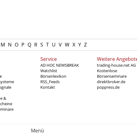
M
N
O
P
Q
R
S
T
U
V
W
X
Y
Z
Service
Weitere Angebot
AD HOC NEWSBREAK
trading-house.net AG
Watchlist
Kostenlose
e
Börsenlexikon
Börsenseminare
systeme
RSS_Feeds
direktbroker.de
ignale
Kontakt
poppress.de
te &
scheine
eminare
Menü