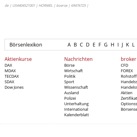
de | US4404521001 | HORMEL | boerse | 69476725 |
Börsenlexikon
A
B
C
D
E
F
G
H
I
J
K
L
Aktienkurse
Nachrichten
broker
DAX
Börse
CFD
MDAX
Wirtschaft
FOREX
TECDAX
Politik
Rohstoff
SDAX
Sport
Handels
Dow Jones
Wissenschaft
Handelss
Ausland
Aktien
Polizei
Zertifika
Unterhaltung
Options
International
Börsens
Kalenderblatt