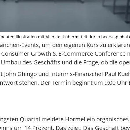
apeuten Illustration mit AI erstellt übermittelt durch boerse-global
nchen-Events, um den eigenen Kurs zu erklären. 
 Consumer Growth & E-Commerce Conference mi
 Umbau des Geschäfts und die Frage, ob die oper
nt John Ghingo und Interims-Finanzchef Paul Ku
Antwort stehen. Der Termin beginnt um 9:00 Uhr
jüngsten Quartal meldete Hormel ein organische
inns um 14 Prozent. Das zeigt: Das Geschäft bew