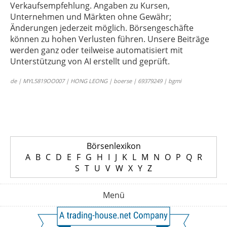
Verkaufsempfehlung. Angaben zu Kursen,
Unternehmen und Märkten ohne Gewähr;
Änderungen jederzeit möglich. Börsengeschäfte
können zu hohen Verlusten führen. Unsere Beiträge
werden ganz oder teilweise automatisiert mit
Unterstützung von AI erstellt und geprüft.
de | MYL5819OO007 | HONG LEONG | boerse | 69379249 | bgmi
Börsenlexikon
A
B
C
D
E
F
G
H
I
J
K
L
M
N
O
P
Q
R
S
T
U
V
W
X
Y
Z
Menü