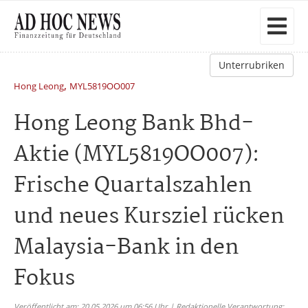
Unterrubriken
,
Hong Leong
MYL5819OO007
Hong Leong Bank Bhd-
Aktie (MYL5819OO007):
Frische Quartalszahlen
und neues Kursziel rücken
Malaysia-Bank in den
Fokus
Veröffentlicht am: 20.05.2026 um 06:56 Uhr | Redaktionelle Verantwortung: