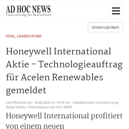
Unterrubriken
,
HON
US4385161066
Honeywell International
Aktie - Technologieauftrag
für Acelen Renewables
gemeldet
Veröffentlicht am: 18.06.2026 um 19:18 Uhr | Redaktionelle Verantwortung:
Rafael Müller,
Chefredakteur AD HOC NEWS
Honeywell International profitiert
von einem neuen