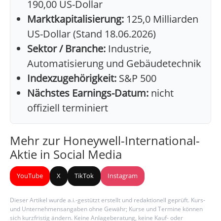
190,00 US-Dollar
Marktkapitalisierung:
125,0 Milliarden
US-Dollar (Stand 18.06.2026)
Sektor / Branche:
Industrie,
Automatisierung und Gebäudetechnik
Indexzugehörigkeit:
S&P 500
Nächstes Earnings-Datum:
nicht
offiziell terminiert
Mehr zur Honeywell-International-
Aktie in Social Media
YouTube
X
TikTok
Instagram
Dieser Artikel wurde a.i.-gestützt erstellt und redaktionell geprüft. Kurs-
und Unternehmensangaben ohne Gewähr; Kurse und Termine können
sich kurzfristig ändern. Keine Anlageberatung, keine Kauf- oder