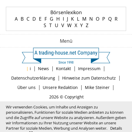
Börsenlexikon
A
B
C
D
E
F
G
H
I
J
K
L
M
N
O
P
Q
R
S
T
U
V
W
X
Y
Z
Menü
|
|
|
|
|
i
News
Kontakt
Impressum
|
|
Datenschutzerklärung
Hinweise zum Datenschutz
|
|
|
Über uns
Unsere Redaktion
Mike Steiner
2026 © Copyright
Wir verwenden Cookies, um Inhalte und Anzeigen zu
personalisieren, Funktionen für soziale Medien anbieten zu können
und die Zugriffe auf unsere Website zu analysieren. Außerdem geben
wir Informationen zu Ihrer Nutzung unserer Website an unsere
Partner für soziale Medien, Werbung und Analysen weiter.
Details