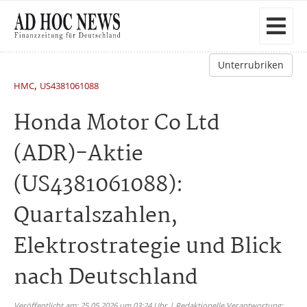
Unterrubriken
,
HMC
US4381061088
Honda Motor Co Ltd
(ADR)-Aktie
(US4381061088):
Quartalszahlen,
Elektrostrategie und Blick
nach Deutschland
Veröffentlicht am: 25.05.2026 um 03:24 Uhr | Redaktionelle Verantwortung: