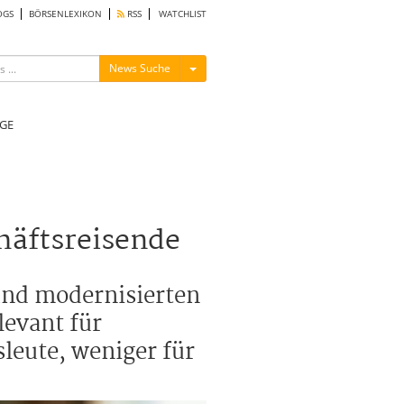
OGS
BÖRSENLEXIKON
RSS
WATCHLIST
Menü ein-/ausblenden
News Suche
GE
häftsreisende
 und modernisierten
levant für
leute, weniger für