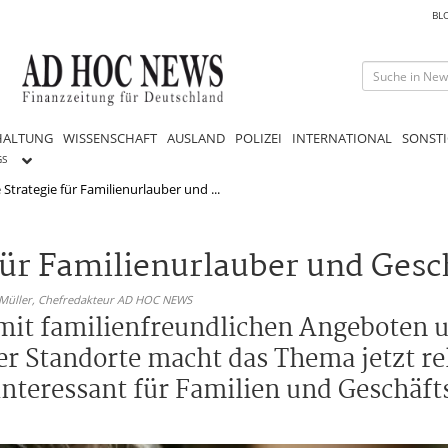
BL
HALTUNG
WISSENSCHAFT
AUSLAND
POLIZEI
INTERNATIONAL
SONSTI
GS
Strategie für Familienurlauber und ...
für Familienurlauber und Gesc
 Müller,
Chefredakteur AD HOC NEWS
o mit familienfreundlichen Angeboten
er Standorte macht das Thema jetzt re
nteressant für Familien und Geschäfts