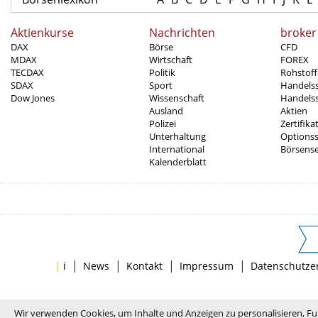
Aktienkurse
Nachrichten
broker
DAX
Börse
CFD
MDAX
Wirtschaft
FOREX
TECDAX
Politik
Rohstoff
SDAX
Sport
Handels
Dow Jones
Wissenschaft
Handelss
Ausland
Aktien
Polizei
Zertifika
Unterhaltung
Options
International
Börsens
Kalenderblatt
|
|
|
|
|
i
News
Kontakt
Impressum
Datenschutze
Wir verwenden Cookies, um Inhalte und Anzeigen zu personalisieren, Fu