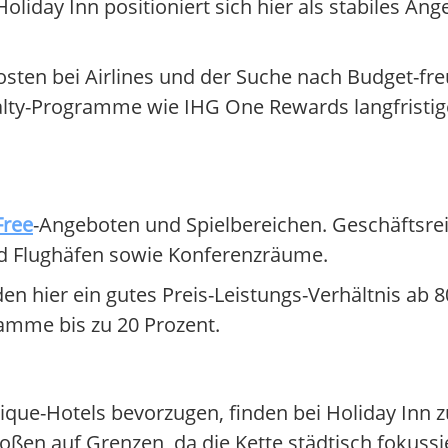
oliday Inn positioniert sich hier als stabiles Ang
osten bei Airlines und der Suche nach Budget-fr
lty-Programme wie IHG One Rewards langfristige
Free
-Angeboten und Spielbereichen. Geschäftsre
nd Flughäfen sowie Konferenzräume.
en hier ein gutes Preis-Leistungs-Verhältnis ab 
mme bis zu 20 Prozent.
que-Hotels bevorzugen, finden bei Holiday Inn zu
en auf Grenzen, da die Kette städtisch fokussier