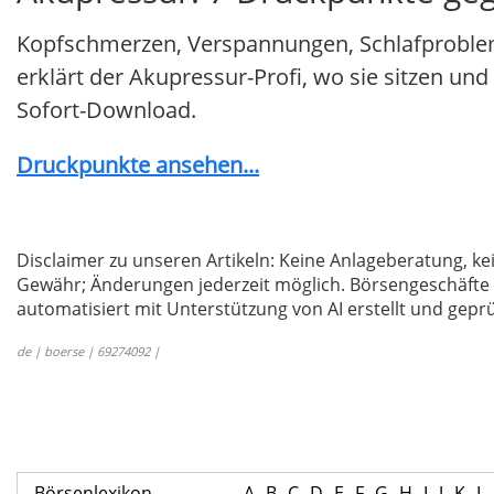
Kopfschmerzen, Verspannungen, Schlafprobleme 
erklärt der Akupressur-Profi, wo sie sitzen und
Sofort-Download.
Druckpunkte ansehen...
Disclaimer zu unseren Artikeln: Keine Anlageberatung,
Gewähr; Änderungen jederzeit möglich. Börsengeschäfte 
automatisiert mit Unterstützung von AI erstellt und geprü
de | boerse | 69274092 |
Börsenlexikon
A
B
C
D
E
F
G
H
I
J
K
L