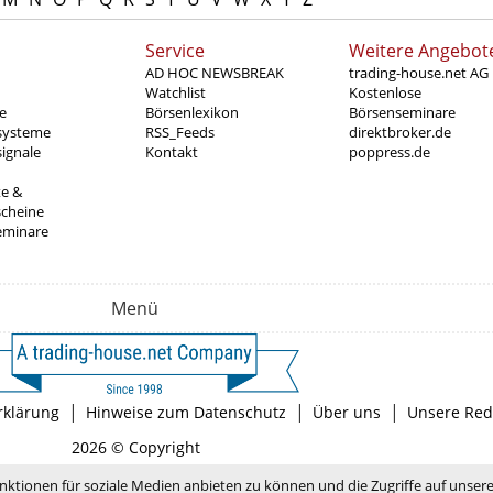
Service
Weitere Angebot
AD HOC NEWSBREAK
trading-house.net AG
Watchlist
Kostenlose
e
Börsenlexikon
Börsenseminare
systeme
RSS_Feeds
direktbroker.de
ignale
Kontakt
poppress.de
te &
scheine
eminare
Menü
|
|
|
rklärung
Hinweise zum Datenschutz
Über uns
Unsere Red
2026 © Copyright
nktionen für soziale Medien anbieten zu können und die Zugriffe auf unser