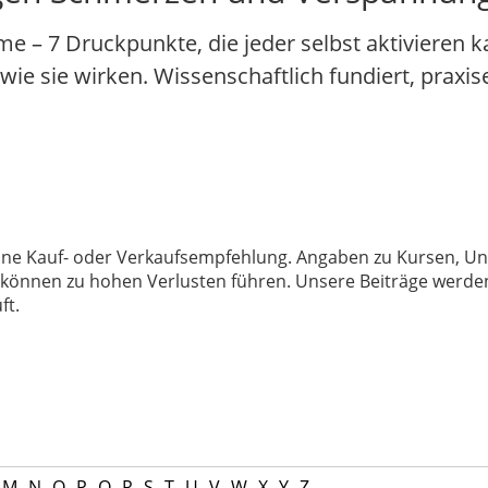
– 7 Druckpunkte, die jeder selbst aktivieren ka
 wie sie wirken. Wissenschaftlich fundiert, praxi
 keine Kauf- oder Verkaufsempfehlung. Angaben zu Kursen,
können zu hohen Verlusten führen. Unsere Beiträge werden
ft.
M
N
O
P
Q
R
S
T
U
V
W
X
Y
Z