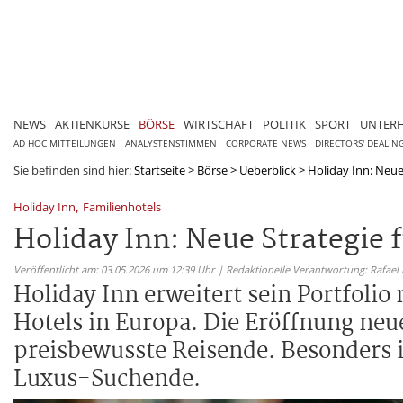
NEWS
AKTIENKURSE
BÖRSE
WIRTSCHAFT
POLITIK
SPORT
UNTER
AD HOC MITTEILUNGEN
ANALYSTENSTIMMEN
CORPORATE NEWS
DIRECTORS' DEALIN
Sie befinden sind hier:
Startseite
>
Börse
>
Ueberblick
>
Holiday Inn: Neue 
,
Holiday Inn
Familienhotels
Holiday Inn: Neue Strategie 
Veröffentlicht am: 03.05.2026 um 12:39 Uhr | Redaktionelle Verantwortung: Rafael
Holiday Inn erweitert sein Portfoli
Hotels in Europa. Die Eröffnung neu
preisbewusste Reisende. Besonders i
Luxus-Suchende.