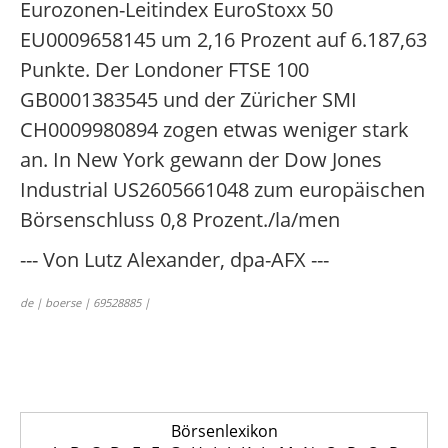
Eurozonen-Leitindex EuroStoxx 50
EU0009658145 um 2,16 Prozent auf 6.187,63
Punkte. Der Londoner FTSE 100
GB0001383545 und der Züricher SMI
CH0009980894 zogen etwas weniger stark
an. In New York gewann der Dow Jones
Industrial US2605661048 zum europäischen
Börsenschluss 0,8 Prozent./la/men
--- Von Lutz Alexander, dpa-AFX ---
de | boerse | 69528885 |
Börsenlexikon