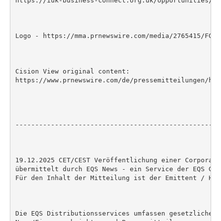
https://iuk-business-connect.org.uk/opportunities/co
Logo - https://mma.prnewswire.com/media/2765415/FGR_
Cision View original content:

https://www.prnewswire.com/de/pressemitteilungen/his
----------------------------------------------------
19.12.2025 CET/CEST Veröffentlichung einer Corporate
übermittelt durch EQS News - ein Service der EQS Grou
Für den Inhalt der Mitteilung ist der Emittent / Her
Die EQS Distributionsservices umfassen gesetzliche M