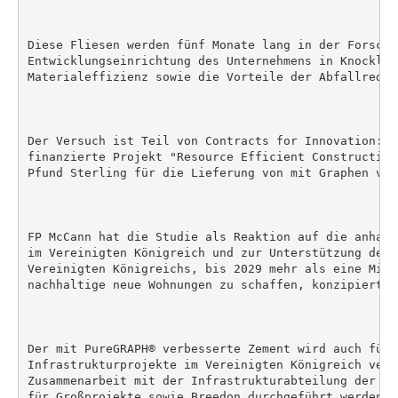
Diese Fliesen werden fünf Monate lang in der Forschun
Entwicklungseinrichtung des Unternehmens in Knocklou
Materialeffizienz sowie die Vorteile der Abfallreduz
Der Versuch ist Teil von Contracts for Innovation: D
finanzierte Projekt "Resource Efficient Construction
Pfund Sterling für die Lieferung von mit Graphen ver
FP McCann hat die Studie als Reaktion auf die anhalt
im Vereinigten Königreich und zur Unterstützung des 
Vereinigten Königreichs, bis 2029 mehr als eine Mill
nachhaltige neue Wohnungen zu schaffen, konzipiert.

Der mit PureGRAPH® verbesserte Zement wird auch für z
Infrastrukturprojekte im Vereinigten Königreich verw
Zusammenarbeit mit der Infrastrukturabteilung der Mo
für Großprojekte sowie Breedon durchgeführt werden.
