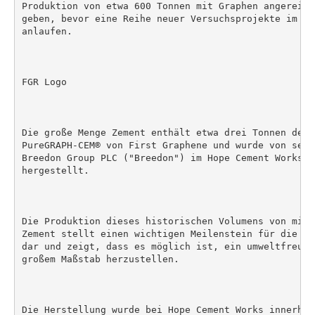
Produktion von etwa 600 Tonnen mit Graphen angereich
geben, bevor eine Reihe neuer Versuchsprojekte im Ve
anlaufen.

FGR Logo

Die große Menge Zement enthält etwa drei Tonnen des Z
PureGRAPH-CEM® von First Graphene und wurde von sein
Breedon Group PLC ("Breedon") im Hope Cement Works in
hergestellt.

Die Produktion dieses historischen Volumens von mit 
Zement stellt einen wichtigen Meilenstein für die Ze
dar und zeigt, dass es möglich ist, ein umweltfreund
großem Maßstab herzustellen.

Die Herstellung wurde bei Hope Cement Works innerhal