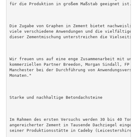
für die Produktion in großem Maßstab geeignet ist.

Die Zugabe von Graphen in Zement bietet nachweislich
viele verschiedene Anwendungen und die vielfältigen 
dieser Zementmischung unterstreichen die Vielseitigk
Wir freuen uns auf eine enge Zusammenarbeit mit unse
kommerziellen Partner Breedon, Morgan Sindall, FP Mc
Manchester bei der Durchführung von Anwendungsversuc
Monaten."

Starke und nachhaltige Betondachsteine

Im Rahmen des ersten Versuchs werden 30 bis 40 Tonne
angereicherter Zement in Tausende Dachziegel eingear
seiner Produktionsstätte in Cadeby (Leicestershire) h