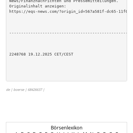
News/Finanznachrichten und Pressemitteilungen.

Originalinhalt anzeigen:

https://eqs-news.com/?origin_id=567a581f-dc65-11f0-b
----------------------------------------------------
2248768 19.12.2025 CET/CEST

de | boerse | 68426637 |
Börsenlexikon