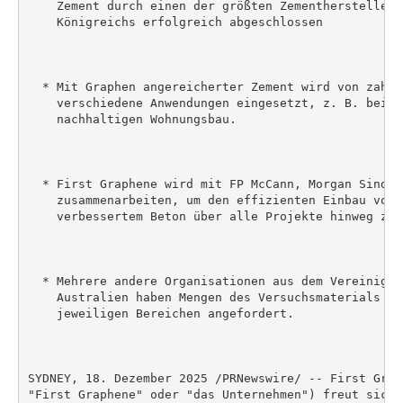
    Zement durch einen der größten Zementhersteller 
    Königreichs erfolgreich abgeschlossen

  * Mit Graphen angereicherter Zement wird von zahlr
    verschiedene Anwendungen eingesetzt, z. B. bei B
    nachhaltigen Wohnungsbau.

  * First Graphene wird mit FP McCann, Morgan Sindal
    zusammenarbeiten, um den effizienten Einbau von 
    verbessertem Beton über alle Projekte hinweg zu 
  * Mehrere andere Organisationen aus dem Vereinigte
    Australien haben Mengen des Versuchsmaterials fü
    jeweiligen Bereichen angefordert.

SYDNEY, 18. Dezember 2025 /PRNewswire/ -- First Grap
"First Graphene" oder "das Unternehmen") freut sich,