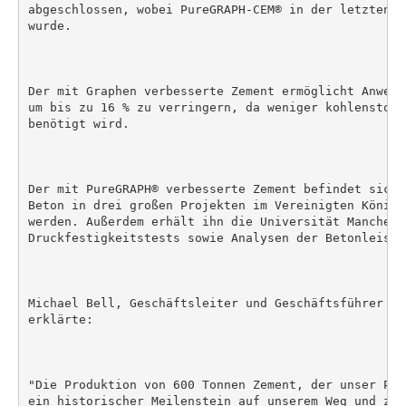
abgeschlossen, wobei PureGRAPH-CEM® in der letzten M
wurde.

Der mit Graphen verbesserte Zement ermöglicht Anwend
um bis zu 16 % zu verringern, da weniger kohlenstoff
benötigt wird.

Der mit PureGRAPH® verbesserte Zement befindet sich 
Beton in drei großen Projekten im Vereinigten Königr
werden. Außerdem erhält ihn die Universität Mancheste
Druckfestigkeitstests sowie Analysen der Betonleistun
Michael Bell, Geschäftsleiter und Geschäftsführer vo
erklärte:

"Die Produktion von 600 Tonnen Zement, der unser Pur
ein historischer Meilenstein auf unserem Weg und zei