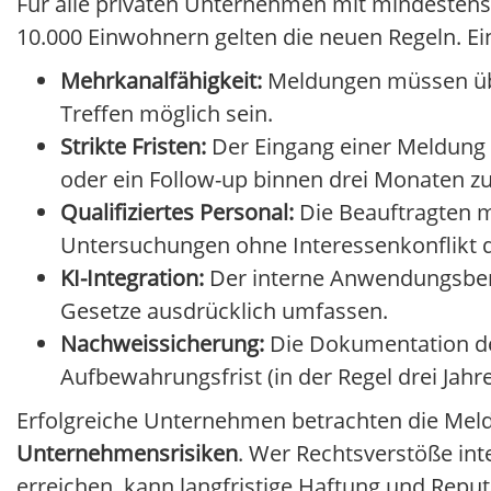
Für alle privaten Unternehmen mit mindestens
10.000 Einwohnern gelten die neuen Regeln. Ei
Mehrkanalfähigkeit:
Meldungen müssen über
Treffen möglich sein.
Strikte Fristen:
Der Eingang einer Meldung i
oder ein Follow-up binnen drei Monaten z
Qualifiziertes Personal:
Die Beauftragten m
Untersuchungen ohne Interessenkonflikt 
KI-Integration:
Der interne Anwendungsbere
Gesetze ausdrücklich umfassen.
Nachweissicherung:
Die Dokumentation des
Aufbewahrungsfrist (in der Regel drei Jah
Erfolgreiche Unternehmen betrachten die Melde
Unternehmensrisiken
. Wer Rechtsverstöße int
erreichen, kann langfristige Haftung und Repu