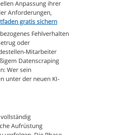
ellen Anpassung ihrer
der Anforderungen,
faden gratis sichern
I-bezogenes Fehlverhalten
etrug oder
estellen-Mitarbeiter
äßigem Datenscraping
n: Wer sein
en unter der neuen KI-
 vollständig
sche Aufrüstung
u verfolgen. Die Phase