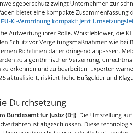
Hinweisgeberschutz zwingt Unternehmen zur schn
itfaden bietet eine kompakte Zusammenfassung 
.
EU-KI-Verordnung kompakt: Jetzt Umsetzungsleit
che Aufwertung ihrer Rolle. Whistleblower, die K
den Schutz vor Vergeltungsmaßnahmen wie bei B
rnen Richtlinien daher dringend anpassen. Meld
rden zu algorithmischer Verzerrung, unrechtm
zu erkennen und zu bearbeiten. Experten warne
 aktualisiert, riskiert hohe Bußgelder und Klag
die Durchsetzung
eim
Bundesamt für Justiz (BfJ)
. Die Umstellung auf
ldverfahren ist abgeschlossen. Diese technologi
 Hinweisgeberschutzgesetz deutlich effizienter z