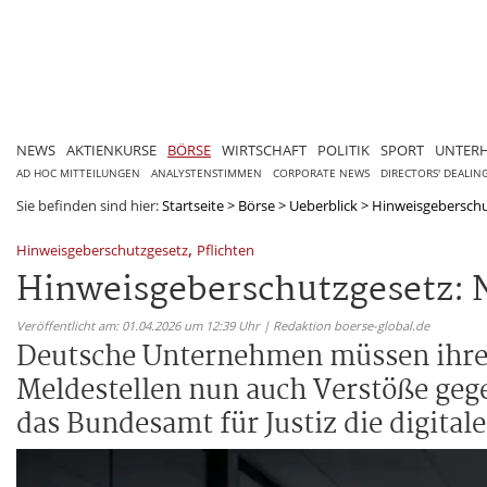
NEWS
AKTIENKURSE
BÖRSE
WIRTSCHAFT
POLITIK
SPORT
UNTER
AD HOC MITTEILUNGEN
ANALYSTENSTIMMEN
CORPORATE NEWS
DIRECTORS' DEALIN
Sie befinden sind hier:
Startseite
>
Börse
>
Ueberblick
>
Hinweisgeberschut
,
Hinweisgeberschutzgesetz
Pflichten
Hinweisgeberschutzgesetz: 
Veröffentlicht am: 01.04.2026 um 12:39 Uhr | Redaktion boerse-global.de
Deutsche Unternehmen müssen ihre 
Meldestellen nun auch Verstöße gege
das Bundesamt für Justiz die digital