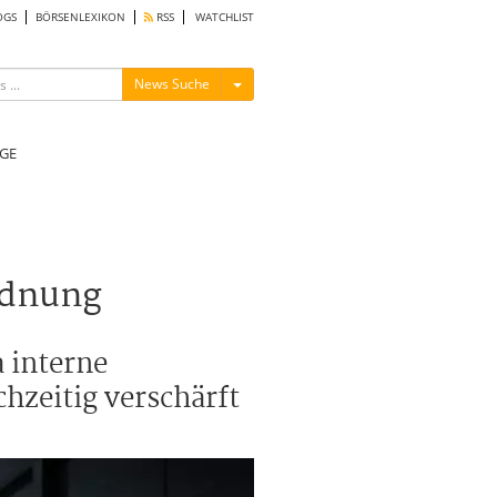
OGS
BÖRSENLEXIKON
RSS
WATCHLIST
Menü ein-/ausblenden
News Suche
GE
rdnung
 interne
hzeitig verschärft