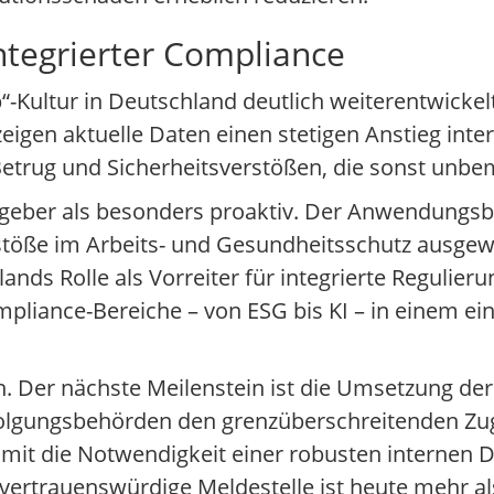
integrierter Compliance
p“-Kultur in Deutschland deutlich weiterentwickel
zeigen aktuelle Daten einen stetigen Anstieg int
Betrug und Sicherheitsverstößen, die sonst unbe
tzgeber als besonders proaktiv. Der Anwendungsb
töße im Arbeits- und Gesundheitsschutz ausgewe
ds Rolle als Vorreiter für integrierte Regulierun
liance-Bereiche – von ESG bis KI – in einem ein
n. Der nächste Meilenstein ist die Umsetzung de
folgungsbehörden den grenzüberschreitenden Zugr
damit die Notwendigkeit einer robusten internen
rtrauenswürdige Meldestelle ist heute mehr als 