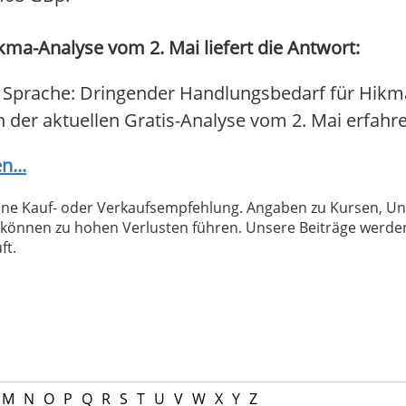
ma-Analyse vom 2. Mai liefert die Antwort:
 Sprache: Dringender Handlungsbedarf für Hikma
In der aktuellen Gratis-Analyse vom 2. Mai erfahren
n...
 keine Kauf- oder Verkaufsempfehlung. Angaben zu Kursen,
können zu hohen Verlusten führen. Unsere Beiträge werden
ft.
M
N
O
P
Q
R
S
T
U
V
W
X
Y
Z