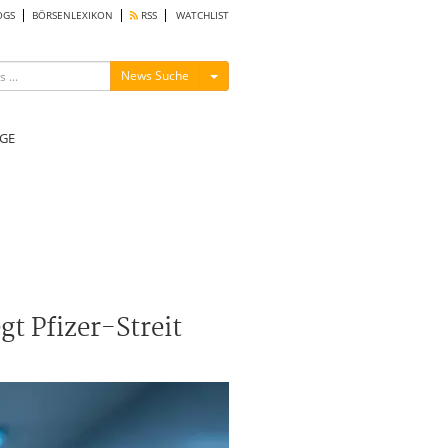
OGS
BÖRSENLEXIKON
RSS
WATCHLIST
Menü ein-/ausblenden
News Suche
GE
t Pfizer-Streit