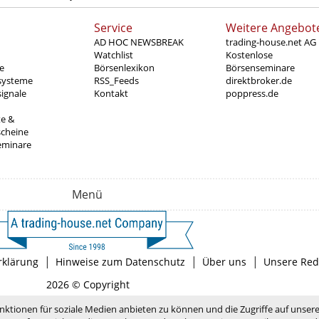
Service
Weitere Angebot
AD HOC NEWSBREAK
trading-house.net AG
Watchlist
Kostenlose
e
Börsenlexikon
Börsenseminare
systeme
RSS_Feeds
direktbroker.de
ignale
Kontakt
poppress.de
te &
scheine
eminare
Menü
|
|
|
rklärung
Hinweise zum Datenschutz
Über uns
Unsere Red
2026 © Copyright
nktionen für soziale Medien anbieten zu können und die Zugriffe auf unser