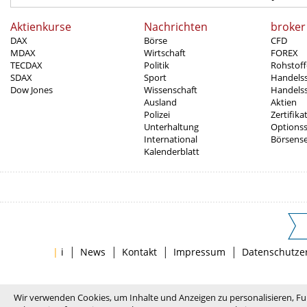
Aktienkurse
Nachrichten
broker
DAX
Börse
CFD
MDAX
Wirtschaft
FOREX
TECDAX
Politik
Rohstoff
SDAX
Sport
Handels
Dow Jones
Wissenschaft
Handelss
Ausland
Aktien
Polizei
Zertifika
Unterhaltung
Options
International
Börsens
Kalenderblatt
|
|
|
|
|
i
News
Kontakt
Impressum
Datenschutze
Wir verwenden Cookies, um Inhalte und Anzeigen zu personalisieren, Fu