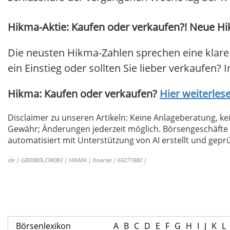
Hikma-Aktie: Kaufen oder verkaufen?! Neue Hik
Die neusten Hikma-Zahlen sprechen eine klare
ein Einstieg oder sollten Sie lieber verkaufen? 
Hikma: Kaufen oder verkaufen?
Hier weiterlese
Disclaimer zu unseren Artikeln: Keine Anlageberatung,
Gewähr; Änderungen jederzeit möglich. Börsengeschäfte 
automatisiert mit Unterstützung von AI erstellt und geprü
de | GB00B0LCW083 | HIKMA | boerse | 69271880 |
Börsenlexikon
A
B
C
D
E
F
G
H
I
J
K
L