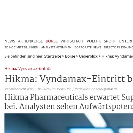
NEWS
AKTIENKURSE
BÖRSE
WIRTSCHAFT
POLITIK
SPORT
UNTER
AD HOC MITTEILUNGEN
ANALYSTENSTIMMEN
CORPORATE NEWS
DIRECTORS' DEALIN
Sie befinden sind hier:
Startseite
>
Börse
>
Ueberblick
>
Hikma: Vyndamax-E
,
Hikma
Vyndamax-Eintritt
Hikma: Vyndamax-Eintritt bi
Veröffentlicht am: 02.05.2026 um 19:48 Uhr | Redaktion boerse-global.de
Hikma Pharmaceuticals erwartet Supr
bei. Analysten sehen Aufwärtspotenz