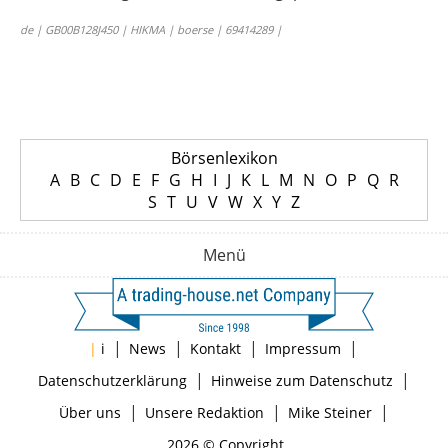
de | GB00B128J450 | HIKMA | boerse | 69414289 |
Börsenlexikon
A
B
C
D
E
F
G
H
I
J
K
L
M
N
O
P
Q
R
S
T
U
V
W
X
Y
Z
Menü
|
|
|
|
|
i
News
Kontakt
Impressum
|
|
Datenschutzerklärung
Hinweise zum Datenschutz
|
|
|
Über uns
Unsere Redaktion
Mike Steiner
2026 © Copyright