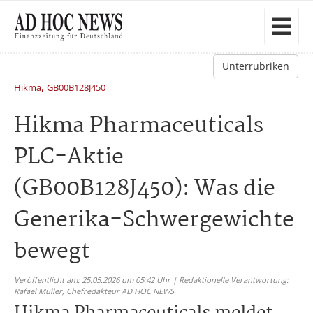
Unterrubriken
,
Hikma
GB00B128J450
Hikma Pharmaceuticals
PLC-Aktie
(GB00B128J450): Was die
Generika-Schwergewichte
bewegt
Veröffentlicht am: 25.05.2026 um 05:42 Uhr | Redaktionelle Verantwortung:
Rafael Müller,
Chefredakteur AD HOC NEWS