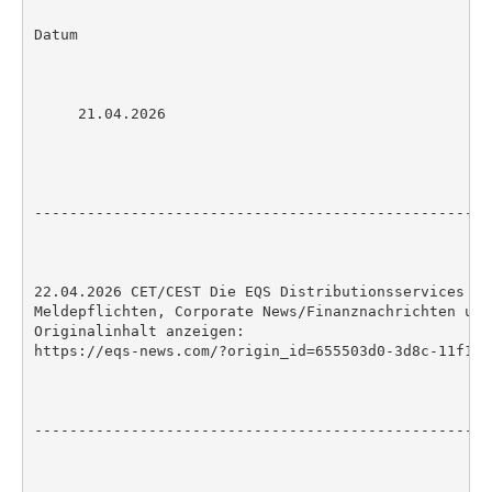
Datum

     21.04.2026

----------------------------------------------------
22.04.2026 CET/CEST Die EQS Distributionsservices um
Meldepflichten, Corporate News/Finanznachrichten und
Originalinhalt anzeigen:

https://eqs-news.com/?origin_id=655503d0-3d8c-11f1-8
----------------------------------------------------