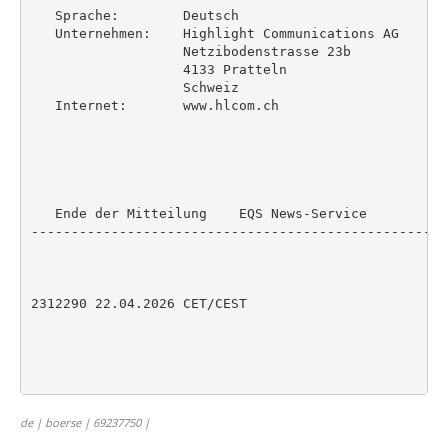
   Sprache:        Deutsch

   Unternehmen:    Highlight Communications AG

                   Netzibodenstrasse 23b

                   4133 Pratteln

                   Schweiz

   Internet:       www.hlcom.ch

   Ende der Mitteilung    EQS News-Service

----------------------------------------------------
2312290 22.04.2026 CET/CEST

de | boerse | 69237750 |