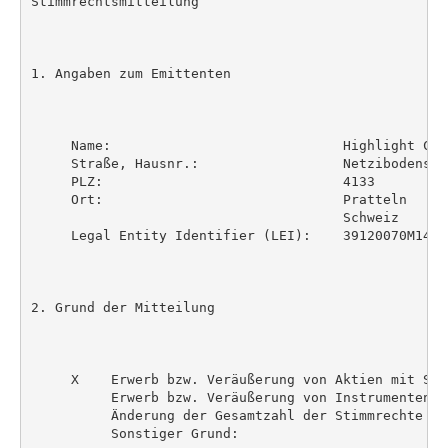
Stimmrechtsmitteilung

1. Angaben zum Emittenten

     Name:                             Highlight Com
     Straße, Hausnr.:                  Netzibodenstra
     PLZ:                              4133

     Ort:                              Pratteln

                                       Schweiz

     Legal Entity Identifier (LEI):    39120070M14NLE
2. Grund der Mitteilung

     X    Erwerb bzw. Veräußerung von Aktien mit Stim
          Erwerb bzw. Veräußerung von Instrumenten

          Änderung der Gesamtzahl der Stimmrechte

          Sonstiger Grund:
