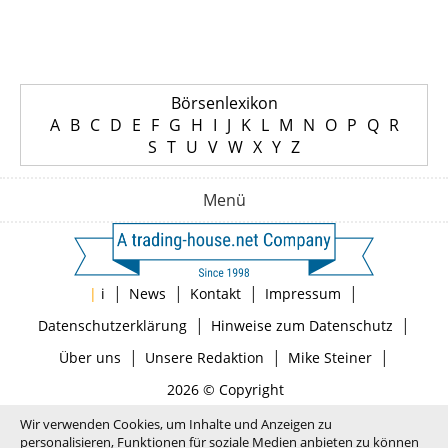
Börsenlexikon
A
B
C
D
E
F
G
H
I
J
K
L
M
N
O
P
Q
R
S
T
U
V
W
X
Y
Z
Menü
|
|
|
|
|
i
News
Kontakt
Impressum
|
|
Datenschutzerklärung
Hinweise zum Datenschutz
|
|
|
Über uns
Unsere Redaktion
Mike Steiner
2026 © Copyright
Wir verwenden Cookies, um Inhalte und Anzeigen zu
personalisieren, Funktionen für soziale Medien anbieten zu können