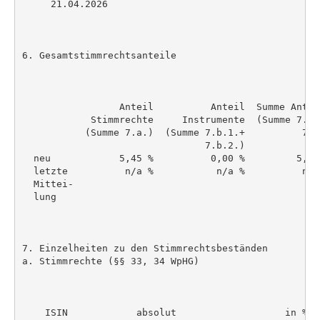
     21.04.2026

6. Gesamtstimmrechtsanteile

                 Anteil          Anteil  Summe Antei
            Stimmrechte     Instrumente  (Summe 7.a.
           (Summe 7.a.)  (Summe 7.b.1.+          7.b
                                7.b.2.)

  neu            5,45 %          0,00 %         5,45
  letzte          n/a %           n/a %          n/a
  Mittei-

  lung

7. Einzelheiten zu den Stimmrechtsbeständen

a. Stimmrechte (§§ 33, 34 WpHG)

    ISIN            absolut                   in %
