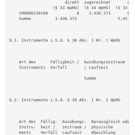
                       direkt  zugerechnet       dir
                  (§ 33 WpHG)  (§ 34 WpHG)  (§ 33 Wp
    CH0006539198            0    3.436.373       0,0
    Summe          3.436.373                 5,45 %

b.1. Instrumente i.S.d. § 38 Abs. 1 Nr. 1 WpHG

    Art des      Fälligkeit /  Ausübungszeitraum  St
    Instruments  Verfall       / Laufzeit           
                                                    
                               Summe                
b.2. Instrumente i.S.d. § 38 Abs. 1 Nr. 2 WpHG

    Art des  Fällig-  Ausübungs-  Barausgleich oder 
    Instru-  keit /   zeitraum /  physische         
    ments    Verfall  Laufzeit    Abwicklung        