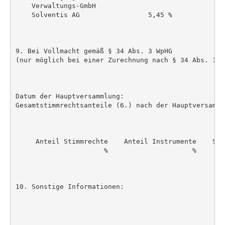
    Verwaltungs-GmbH

    Solventis AG                 5,45 %             
9. Bei Vollmacht gemäß § 34 Abs. 3 WpHG

(nur möglich bei einer Zurechnung nach § 34 Abs. 1 S
Datum der Hauptversammlung:

Gesamtstimmrechtsanteile (6.) nach der Hauptversammlu
     Anteil Stimmrechte    Anteil Instrumente    Summ
                      %                     %        
10. Sonstige Informationen:
