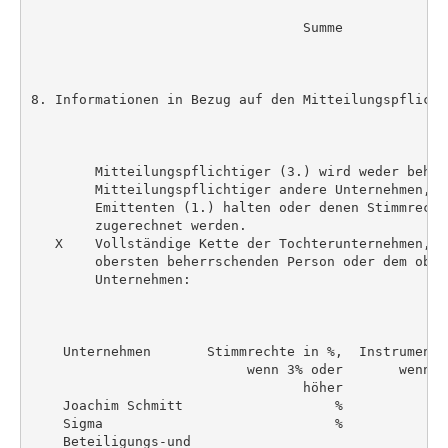
                                                    
                                  Summe             
8. Informationen in Bezug auf den Mitteilungspflichti
        Mitteilungspflichtiger (3.) wird weder beher
        Mitteilungspflichtiger andere Unternehmen, d
        Emittenten (1.) halten oder denen Stimmrecht
        zugerechnet werden.

   X    Vollständige Kette der Tochterunternehmen, b
        obersten beherrschenden Person oder dem ober
        Unternehmen:

    Unternehmen       Stimmrechte in %,  Instrumente
                           wenn 3% oder       wenn 5
                                  höher             
    Joachim Schmitt                   %             
    Sigma                             %             
    Beteiligungs-und
