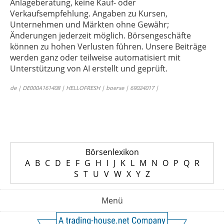
Anlageberatung, keine Kauf- oder
Verkaufsempfehlung. Angaben zu Kursen,
Unternehmen und Märkten ohne Gewähr;
Änderungen jederzeit möglich. Börsengeschäfte
können zu hohen Verlusten führen. Unsere Beiträge
werden ganz oder teilweise automatisiert mit
Unterstützung von AI erstellt und geprüft.
de | DE000A161408 | HELLOFRESH | boerse | 69024017 |
Börsenlexikon
A
B
C
D
E
F
G
H
I
J
K
L
M
N
O
P
Q
R
S
T
U
V
W
X
Y
Z
Menü