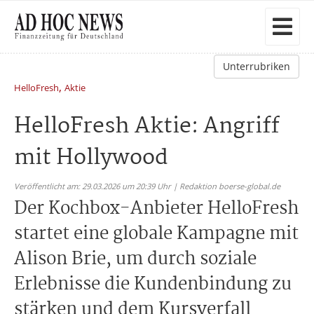
Unterrubriken
,
HelloFresh
Aktie
HelloFresh Aktie: Angriff
mit Hollywood
Veröffentlicht am: 29.03.2026 um 20:39 Uhr | Redaktion boerse-global.de
Der Kochbox-Anbieter HelloFresh
startet eine globale Kampagne mit
Alison Brie, um durch soziale
Erlebnisse die Kundenbindung zu
stärken und dem Kursverfall