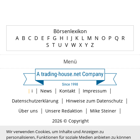
Börsenlexikon
A
B
C
D
E
F
G
H
I
J
K
L
M
N
O
P
Q
R
S
T
U
V
W
X
Y
Z
Menü
|
|
|
|
|
i
News
Kontakt
Impressum
|
|
Datenschutzerklärung
Hinweise zum Datenschutz
|
|
|
Über uns
Unsere Redaktion
Mike Steiner
2026 © Copyright
Wir verwenden Cookies, um Inhalte und Anzeigen zu
personalisieren, Funktionen für soziale Medien anbieten zu können