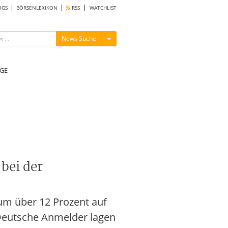
OGS
BÖRSENLEXIKON
RSS
WATCHLIST
Menü ein-/ausblenden
News Suche
GE
bei der
um über 12 Prozent auf
Deutsche Anmelder lagen