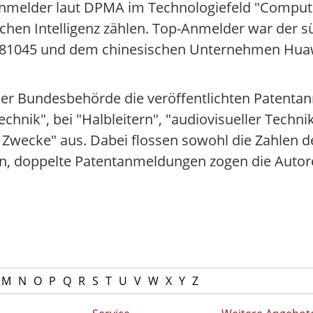
nmelder laut DPMA im Technologiefeld "Compute
chen Intelligenz zählen. Top-Anmelder war der
81045 und dem chinesischen Unternehmen Huawei
er Bundesbehörde die veröffentlichten Patenta
chnik", bei "Halbleitern", "audiovisueller Techni
e Zwecke" aus. Dabei flossen sowohl die Zahlen 
n, doppelte Patentanmeldungen zogen die Autor
M
N
O
P
Q
R
S
T
U
V
W
X
Y
Z