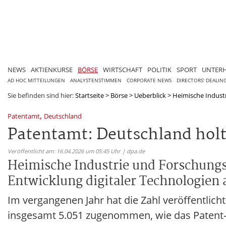
NEWS
AKTIENKURSE
BÖRSE
WIRTSCHAFT
POLITIK
SPORT
UNTER
AD HOC MITTEILUNGEN
ANALYSTENSTIMMEN
CORPORATE NEWS
DIRECTORS' DEALIN
Sie befinden sind hier:
Startseite
>
Börse
>
Ueberblick
>
Heimische Industr
,
Patentamt
Deutschland
Patentamt: Deutschland holt 
Veröffentlicht am: 16.04.2026 um 05:45 Uhr | dpa.de
Heimische Industrie und Forschungs
Entwicklung digitaler Technologien 
Im vergangenen Jahr hat die Zahl veröffentlic
insgesamt 5.051 zugenommen, wie das Patent