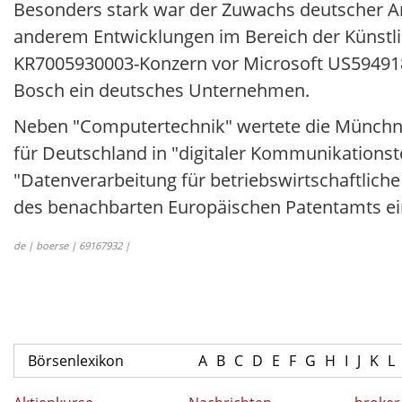
Besonders stark war der Zuwachs deutscher A
anderem Entwicklungen im Bereich der Künstli
KR7005930003-Konzern vor Microsoft US59491
Bosch ein deutsches Unternehmen.
Neben "Computertechnik" wertete die Münchn
für Deutschland in "digitaler Kommunikationste
"Datenverarbeitung für betriebswirtschaftlich
des benachbarten Europäischen Patentamts ei
de | boerse | 69167932 |
Börsenlexikon
A
B
C
D
E
F
G
H
I
J
K
L