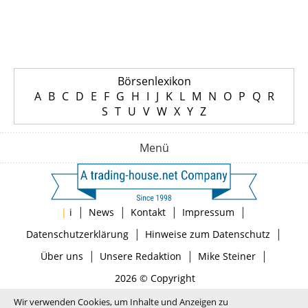
Börsenlexikon
A
B
C
D
E
F
G
H
I
J
K
L
M
N
O
P
Q
R
S
T
U
V
W
X
Y
Z
Menü
|
|
|
|
|
i
News
Kontakt
Impressum
|
|
Datenschutzerklärung
Hinweise zum Datenschutz
|
|
|
Über uns
Unsere Redaktion
Mike Steiner
2026 © Copyright
Wir verwenden Cookies, um Inhalte und Anzeigen zu