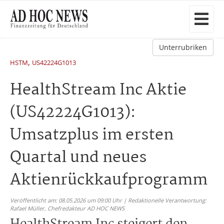
Unterrubriken
,
HSTM
US42224G1013
HealthStream Inc Aktie
(US42224G1013):
Umsatzplus im ersten
Quartal und neues
Aktienrückkaufprogramm
Veröffentlicht am: 08.05.2026 um 09:00 Uhr | Redaktionelle Verantwortung:
Rafael Müller,
Chefredakteur AD HOC NEWS