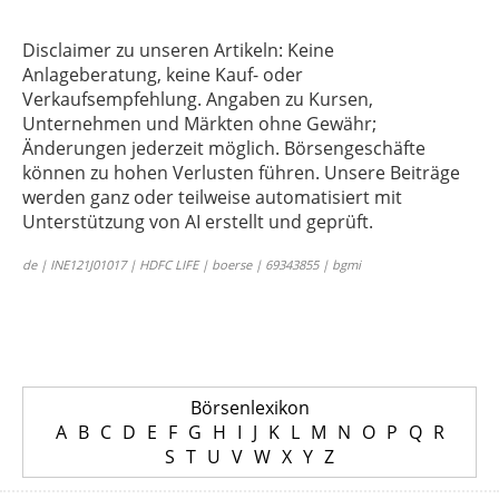
Disclaimer zu unseren Artikeln: Keine
Anlageberatung, keine Kauf- oder
Verkaufsempfehlung. Angaben zu Kursen,
Unternehmen und Märkten ohne Gewähr;
Änderungen jederzeit möglich. Börsengeschäfte
können zu hohen Verlusten führen. Unsere Beiträge
werden ganz oder teilweise automatisiert mit
Unterstützung von AI erstellt und geprüft.
de | INE121J01017 | HDFC LIFE | boerse | 69343855 | bgmi
Börsenlexikon
A
B
C
D
E
F
G
H
I
J
K
L
M
N
O
P
Q
R
S
T
U
V
W
X
Y
Z