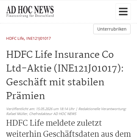
Unterrubriken
,
HDFC Life
INE121J01017
HDFC Life Insurance Co
Ltd-Aktie (INE121J01017):
Geschäft mit stabilen
Prämien
Veröffentlicht am: 15.05.2026 um 18:14 Uhr | Redaktionelle Verantwortung:
Rafael Müller,
Chefredakteur AD HOC NEWS
HDFC Life meldete zuletzt
weiterhin Geschäftsdaten aus dem