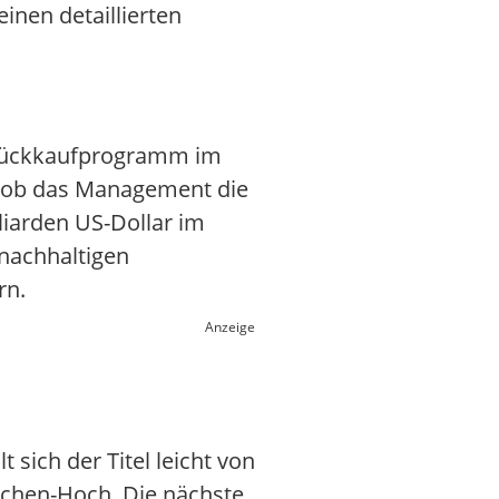
inen detaillierten
enrückkaufprogramm im
 hob das Management die
liarden US-Dollar im
nachhaltigen
rn.
Anzeige
 sich der Titel leicht von
Wochen-Hoch. Die nächste