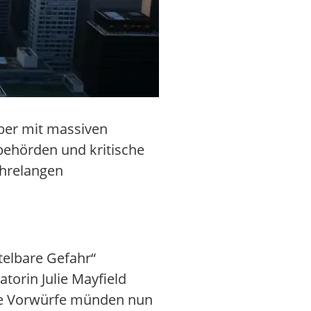
ber mit massiven
behörden und kritische
ahrelangen
telbare Gefahr“
torin Julie Mayfield
ese Vorwürfe münden nun