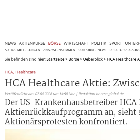
NEWS
AKTIENKURSE
BÖRSE
WIRTSCHAFT
POLITIK
SPORT
UNTER
AD HOC MITTEILUNGEN
ANALYSTENSTIMMEN
CORPORATE NEWS
DIRECTORS' DEALIN
Sie befinden sind hier:
Startseite
>
Börse
>
Ueberblick
>
HCA Healthcare Akt
,
HCA
Healthcare
HCA Healthcare Aktie: Zwisc
Veröffentlicht am: 07.04.2026 um 14:50 Uhr | Redaktion boerse-global.de
Der US-Krankenhausbetreiber HCA H
Aktienrückkaufprogramm an, sieht si
Aktionärsprotesten konfrontiert.