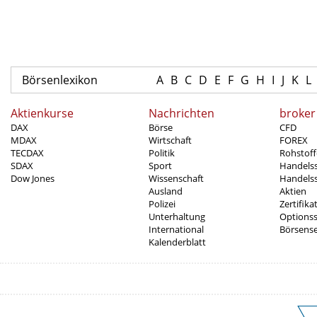
Börsenlexikon
A
B
C
D
E
F
G
H
I
J
K
L
Aktienkurse
Nachrichten
broker
DAX
Börse
CFD
MDAX
Wirtschaft
FOREX
TECDAX
Politik
Rohstoff
SDAX
Sport
Handels
Dow Jones
Wissenschaft
Handelss
Ausland
Aktien
Polizei
Zertifika
Unterhaltung
Options
International
Börsens
Kalenderblatt