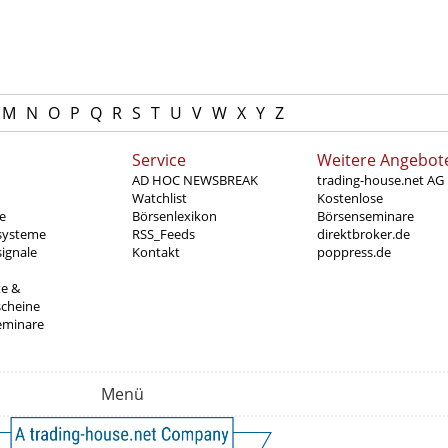
M
N
O
P
Q
R
S
T
U
V
W
X
Y
Z
Service
Weitere Angebot
AD HOC NEWSBREAK
trading-house.net AG
Watchlist
Kostenlose
e
Börsenlexikon
Börsenseminare
systeme
RSS_Feeds
direktbroker.de
ignale
Kontakt
poppress.de
te &
scheine
eminare
Menü