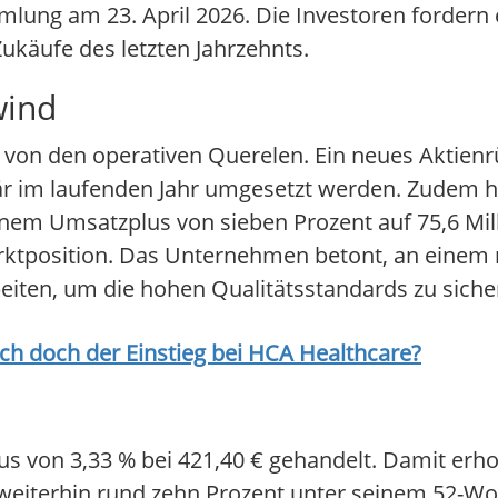
ung am 23. April 2026. Die Investoren fordern e
Zukäufe des letzten Jahrzehnts.
wind
ckt von den operativen Querelen. Ein neues Akti
imär im laufenden Jahr umgesetzt werden. Zudem
einem Umsatzplus von sieben Prozent auf 75,6 Mil
ktposition. Das Unternehmen betont, an einem 
eiten, um die hohen Qualitätsstandards zu siche
ich doch der Einstieg bei
HCA Healthcare
?
s von 3,33 % bei 421,40 € gehandelt. Damit erholt
ch weiterhin rund zehn Prozent unter seinem 52-