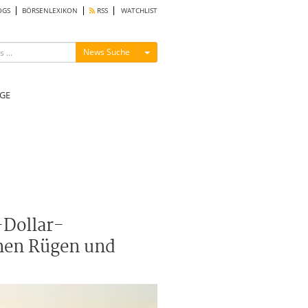
OGS
BÖRSENLEXIKON
RSS
WATCHLIST
Menü ein-/ausblenden
News Suche
GE
-Dollar-
chen Rügen und