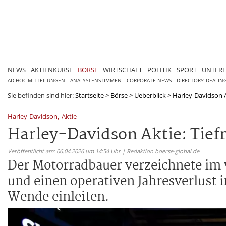
NEWS
AKTIENKURSE
BÖRSE
WIRTSCHAFT
POLITIK
SPORT
UNTER
AD HOC MITTEILUNGEN
ANALYSTENSTIMMEN
CORPORATE NEWS
DIRECTORS' DEALIN
Sie befinden sind hier:
Startseite
>
Börse
>
Ueberblick
>
Harley-Davidson A
,
Harley-Davidson
Aktie
Harley-Davidson Aktie: Tief
Veröffentlicht am: 06.04.2026 um 14:54 Uhr | Redaktion boerse-global.de
Der Motorradbauer verzeichnete im v
und einen operativen Jahresverlust i
Wende einleiten.