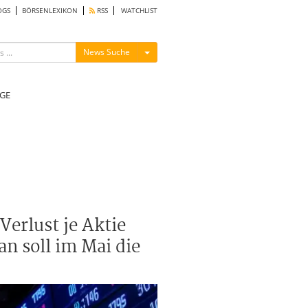
OGS
BÖRSENLEXIKON
RSS
WATCHLIST
Menü ein-/ausblenden
News Suche
GE
Verlust je Aktie
an soll im Mai die