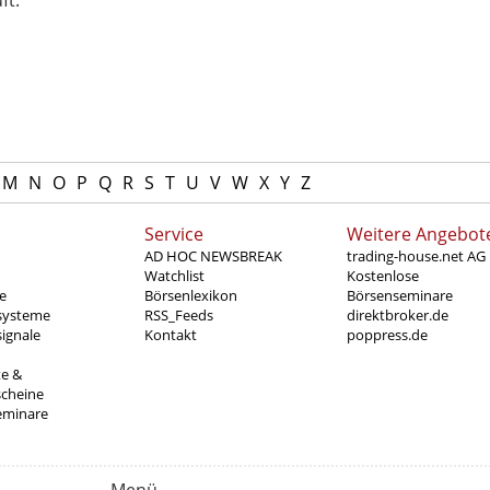
ft.
M
N
O
P
Q
R
S
T
U
V
W
X
Y
Z
Service
Weitere Angebot
AD HOC NEWSBREAK
trading-house.net AG
Watchlist
Kostenlose
e
Börsenlexikon
Börsenseminare
systeme
RSS_Feeds
direktbroker.de
ignale
Kontakt
poppress.de
te &
scheine
eminare