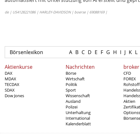
automatisiert mit Unterstützung von AI erstellt und geprü
de | US4128221086 | HARLEY-DAVIDSON | boerse | 69088169 |
Börsenlexikon
A
B
C
D
E
F
G
H
I
J
K
L
Aktienkurse
Nachrichten
broker
DAX
Börse
CFD
MDAX
Wirtschaft
FOREX
TECDAX
Politik
Rohstoff
SDAX
Sport
Handels
Dow Jones
Wissenschaft
Handelss
Ausland
Aktien
Polizei
Zertifika
Unterhaltung
Options
International
Börsens
Kalenderblatt