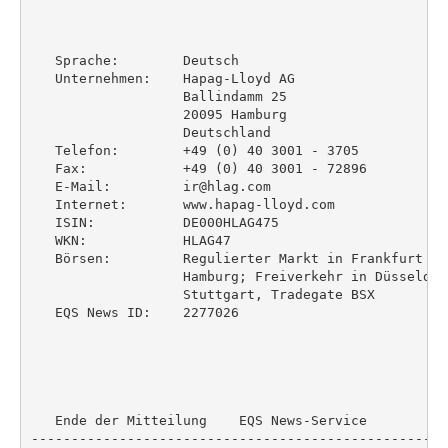
   Sprache:        Deutsch

   Unternehmen:    Hapag-Lloyd AG

                   Ballindamm 25

                   20095 Hamburg

                   Deutschland

   Telefon:        +49 (0) 40 3001 - 3705

   Fax:            +49 (0) 40 3001 - 72896

   E-Mail:         ir@hlag.com

   Internet:       www.hapag-lloyd.com

   ISIN:           DE000HLAG475

   WKN:            HLAG47

   Börsen:         Regulierter Markt in Frankfurt (P
                   Hamburg; Freiverkehr in Düsseldor
                   Stuttgart, Tradegate BSX

   EQS News ID:    2277026

   Ende der Mitteilung    EQS News-Service

----------------------------------------------------