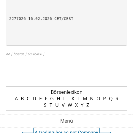
2277026 16.02.2026 CET/CEST

de | boerse | 68585498 |
Börsenlexikon
A
B
C
D
E
F
G
H
I
J
K
L
M
N
O
P
Q
R
S
T
U
V
W
X
Y
Z
Menü