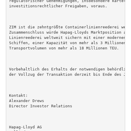
regulatorischer Genehmigungen, insbesondere kartellr
investitionsrechtlicher Freigaben, voraus.

ZIM ist die zehntgrößte Containerlinienreederei weltw
Zusammenschluss würde Hapag-Lloyds Marktposition als 
Linienreederei weltweit sichern mit einer modernen F
Schiffen, einer Kapazität von mehr als 3 Millionen T
Transportvolumen von mehr als 18 Millionen TEU.

Vorbehaltlich des Erhalts der notwendigen behördlich
der Vollzug der Transaktion derzeit bis Ende des Jah
Kontakt:

Alexander Drews

Director Investor Relations

Hapag-Lloyd AG
