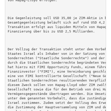
von Hapag-Lloyd erfolgen.

Die Gegenleistung soll USD 35,00 je ZIM-Aktie in bar
Gesamtgegenleistung beläuft sich auf rund USD 4,2 Mr
Transaktion erfolgt aus liquiden Mitteln von Hapag-L
Finanzierung über bis zu USD 2,5 Milliarden.

Der Vollzug der Transaktion steht unter dem Vorbehal
Staates Israel als Inhaber von in der Satzung von ZI
Sonderrechten ("Staatliche Sonderrechte") und der En
durch die Staatlichen Sonderrechte begründeten Verpf
hat hierzu mit FIMI Opportunity Funds, einem führend
Finanzinvestor ("FIMI"), eine Vereinbarung geschloss
eine von FIMI kontrollierte Gesellschaft ("Neue Gese
Staatlichen Sonderrechten resultierenden Verpflichtu
diesem Zweck sollen von Hapag-Lloyd oder ZIM zwölf S
Gesellschaft sowie die für den Betrieb von drei Hand
Vermögensgegenstände übertragen werden. Die Umsetzun
unter dem genannten Vorbehalt, dass die zuständigen 
Israel zustimmen. Zudem setzt der Vollzug des Erwerb
die Zustimmung der Hauptversammlung von ZIM und den 