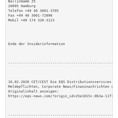
Ballindamm 25

20095 Hamburg

Telefon +49 40 3001-3705

Fax +49 40 3001-72896

Mobil +49 174 326-3123

Ende der Insiderinformation

----------------------------------------------------
16.02.2026 CET/CEST Die EQS Distributionsservices um
Meldepflichten, Corporate News/Finanznachrichten und
Originalinhalt anzeigen:

https://eqs-news.com/?origin_id=25e1815c-0b3a-11f1-8
----------------------------------------------------