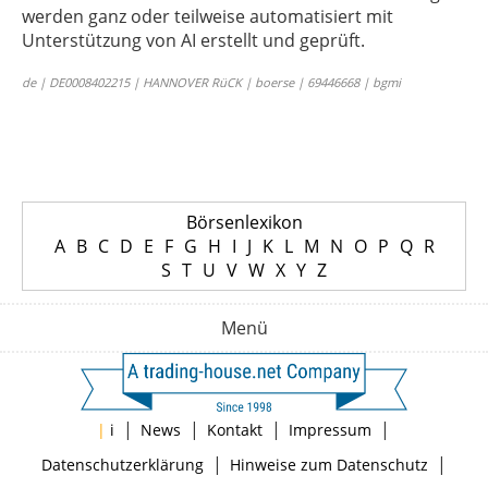
werden ganz oder teilweise automatisiert mit
Unterstützung von AI erstellt und geprüft.
de | DE0008402215 | HANNOVER RüCK | boerse | 69446668 | bgmi
Börsenlexikon
A
B
C
D
E
F
G
H
I
J
K
L
M
N
O
P
Q
R
S
T
U
V
W
X
Y
Z
Menü
|
|
|
|
|
i
News
Kontakt
Impressum
|
|
Datenschutzerklärung
Hinweise zum Datenschutz