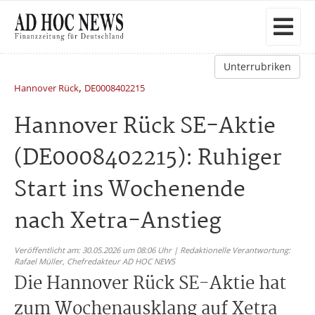
Unterrubriken
,
Hannover Rück
DE0008402215
Hannover Rück SE-Aktie
(DE0008402215): Ruhiger
Start ins Wochenende
nach Xetra-Anstieg
Veröffentlicht am: 30.05.2026 um 08:06 Uhr | Redaktionelle Verantwortung:
Rafael Müller,
Chefredakteur AD HOC NEWS
Die Hannover Rück SE-Aktie hat
zum Wochenausklang auf Xetra