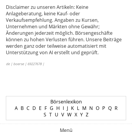
Disclaimer zu unseren Artikeln: Keine
Anlageberatung, keine Kauf- oder
Verkaufsempfehlung. Angaben zu Kursen,
Unternehmen und Märkten ohne Gewähr;
Änderungen jederzeit möglich. Börsengeschäfte
können zu hohen Verlusten führen. Unsere Beiträge
werden ganz oder teilweise automatisiert mit
Unterstützung von AI erstellt und geprüft.
de | boerse | 69227678 |
Börsenlexikon
A
B
C
D
E
F
G
H
I
J
K
L
M
N
O
P
Q
R
S
T
U
V
W
X
Y
Z
Menü