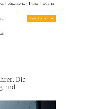
OGS
BÖRSENLEXIKON
RSS
WATCHLIST
Menü ein-/ausblenden
News Suche
GE
hrer. Die
ng und