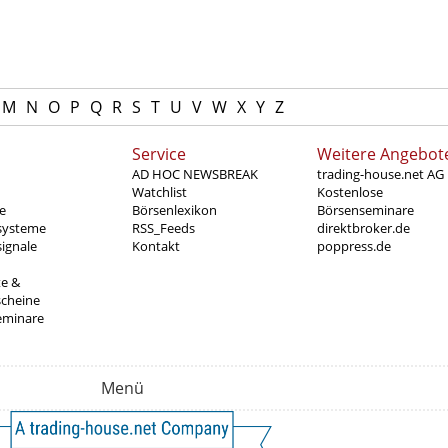
M
N
O
P
Q
R
S
T
U
V
W
X
Y
Z
Service
Weitere Angebot
AD HOC NEWSBREAK
trading-house.net AG
Watchlist
Kostenlose
e
Börsenlexikon
Börsenseminare
systeme
RSS_Feeds
direktbroker.de
ignale
Kontakt
poppress.de
te &
scheine
eminare
Menü