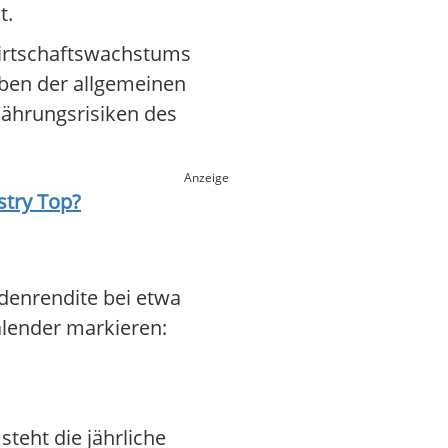
t.
Wirtschaftswachstums
eben der allgemeinen
Währungsrisiken des
Anzeige
stry Top
?
ndenrendite bei etwa
alender markieren:
teht die jährliche