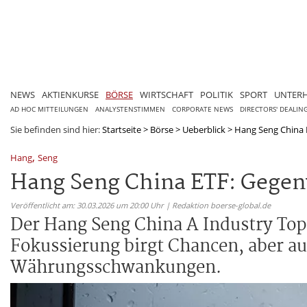
NEWS
AKTIENKURSE
BÖRSE
WIRTSCHAFT
POLITIK
SPORT
UNTER
AD HOC MITTEILUNGEN
ANALYSTENSTIMMEN
CORPORATE NEWS
DIRECTORS' DEALIN
Sie befinden sind hier:
Startseite
>
Börse
>
Ueberblick
>
Hang Seng China 
,
Hang
Seng
Hang Seng China ETF: Gege
Veröffentlicht am: 30.03.2026 um 20:00 Uhr | Redaktion boerse-global.de
Der Hang Seng China A Industry Top 
Fokussierung birgt Chancen, aber au
Währungsschwankungen.