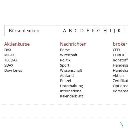
Börsenlexikon
A
B
C
D
E
F
G
H
I
J
K
L
Aktienkurse
Nachrichten
broker
DAX
Börse
CFD
MDAX
Wirtschaft
FOREX
TECDAX
Politik
Rohstoff
SDAX
Sport
Handels
Dow Jones
Wissenschaft
Handelss
Ausland
Aktien
Polizei
Zertifika
Unterhaltung
Options
International
Börsens
Kalenderblatt