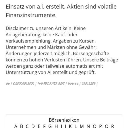
Einsatz von a.i. erstellt. Aktien sind volatile
Finanzinstrumente.
Disclaimer zu unseren Artikeln: Keine
Anlageberatung, keine Kauf- oder
Verkaufsempfehlung. Angaben zu Kursen,
Unternehmen und Märkten ohne Gewähr;
Änderungen jederzeit möglich. Börsengeschäfte
können zu hohen Verlusten führen. Unsere Beiträge
werden ganz oder teilweise automatisiert mit
Unterstützung von AI erstellt und geprüft.
de | DE0006013006 | HAMBORNER REIT | boerse | 69513289 |
Börsenlexikon
A
B
C
D
E
F
G
H
I
J
K
L
M
N
O
P
Q
R