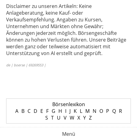
Disclaimer zu unseren Artikeln: Keine
Anlageberatung, keine Kauf- oder
Verkaufsempfehlung. Angaben zu Kursen,
Unternehmen und Märkten ohne Gewähr;
Änderungen jederzeit möglich. Börsengeschäfte
können zu hohen Verlusten führen. Unsere Beiträge
werden ganz oder teilweise automatisiert mit
Unterstützung von AI erstellt und geprüft.
de | boerse | 69269553 |
Börsenlexikon
A
B
C
D
E
F
G
H
I
J
K
L
M
N
O
P
Q
R
S
T
U
V
W
X
Y
Z
Menü