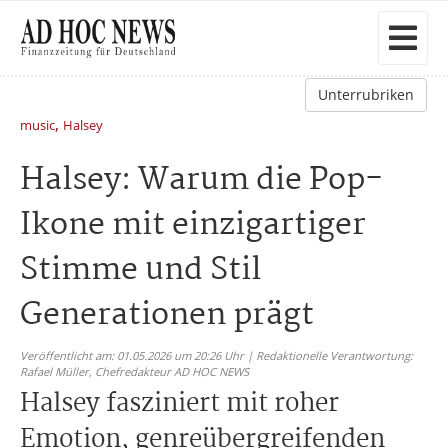
Unterrubriken
,
music
Halsey
Halsey: Warum die Pop-
Ikone mit einzigartiger
Stimme und Stil
Generationen prägt
Veröffentlicht am: 01.05.2026 um 20:26 Uhr | Redaktionelle Verantwortung:
Rafael Müller,
Chefredakteur AD HOC NEWS
Halsey fasziniert mit roher
Emotion, genreübergreifenden