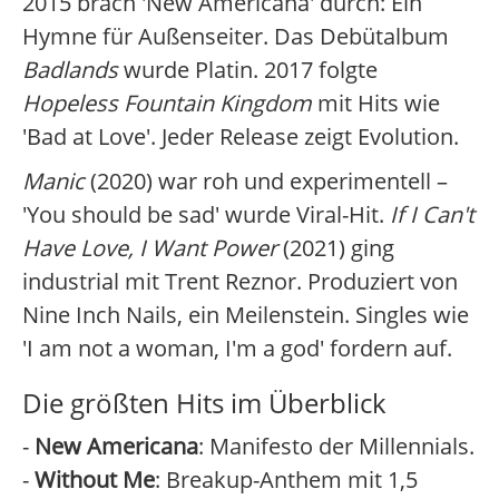
2015 brach 'New Americana' durch: Ein
Hymne für Außenseiter. Das Debütalbum
Badlands
wurde Platin. 2017 folgte
Hopeless Fountain Kingdom
mit Hits wie
'Bad at Love'. Jeder Release zeigt Evolution.
Manic
(2020) war roh und experimentell –
'You should be sad' wurde Viral-Hit.
If I Can't
Have Love, I Want Power
(2021) ging
industrial mit Trent Reznor. Produziert von
Nine Inch Nails, ein Meilenstein. Singles wie
'I am not a woman, I'm a god' fordern auf.
Die größten Hits im Überblick
-
New Americana
: Manifesto der Millennials.
-
Without Me
: Breakup-Anthem mit 1,5