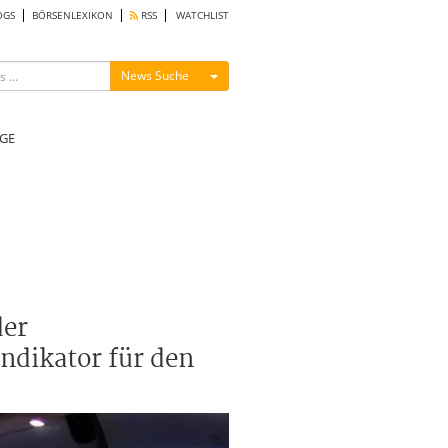
OGS
BÖRSENLEXIKON
RSS
WATCHLIST
Menü ein-/ausblenden
News Suche
GE
der
indikator für den