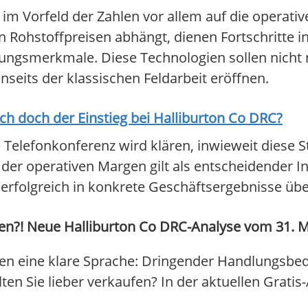
m Vorfeld der Zahlen vor allem auf die operativ
n Rohstoffpreisen abhängt, dienen Fortschritte 
rungsmerkmale. Diese Technologien sollen nicht nu
eits der klassischen Feldarbeit eröffnen.
ich doch der Einstieg bei
Halliburton Co DRC
?
e Telefonkonferenz wird klären, inwieweit diese St
g der operativen Margen gilt als entscheidender I
erfolgreich in konkrete Geschäftsergebnisse über
en?! Neue Halliburton Co DRC-Analyse vom 31. Mär
en eine klare Sprache: Dringender Handlungsbeda
lten Sie lieber verkaufen? In der aktuellen Grati