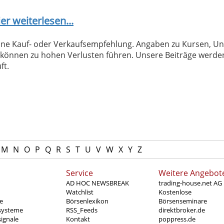
er weiterlesen...
 keine Kauf- oder Verkaufsempfehlung. Angaben zu Kursen,
können zu hohen Verlusten führen. Unsere Beiträge werden
ft.
M
N
O
P
Q
R
S
T
U
V
W
X
Y
Z
Service
Weitere Angebot
AD HOC NEWSBREAK
trading-house.net AG
Watchlist
Kostenlose
e
Börsenlexikon
Börsenseminare
systeme
RSS_Feeds
direktbroker.de
ignale
Kontakt
poppress.de