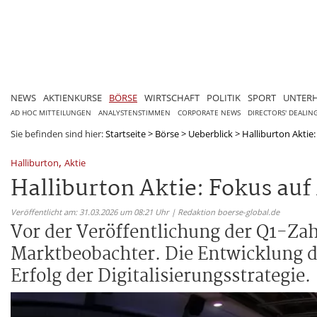
NEWS
AKTIENKURSE
BÖRSE
WIRTSCHAFT
POLITIK
SPORT
UNTER
AD HOC MITTEILUNGEN
ANALYSTENSTIMMEN
CORPORATE NEWS
DIRECTORS' DEALIN
Sie befinden sind hier:
Startseite
>
Börse
>
Ueberblick
>
Halliburton Aktie
,
Halliburton
Aktie
Halliburton Aktie: Fokus au
Veröffentlicht am: 31.03.2026 um 08:21 Uhr | Redaktion boerse-global.de
Vor der Veröffentlichung der Q1-Zah
Marktbeobachter. Die Entwicklung de
Erfolg der Digitalisierungsstrategie.