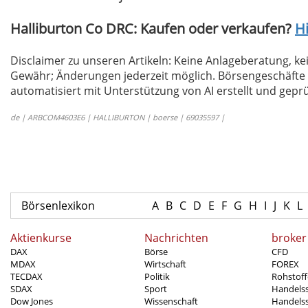
Halliburton Co DRC: Kaufen oder verkaufen?
Hi
Disclaimer zu unseren Artikeln: Keine Anlageberatung,
Gewähr; Änderungen jederzeit möglich. Börsengeschäfte 
automatisiert mit Unterstützung von AI erstellt und geprü
de | ARBCOM4603E6 | HALLIBURTON | boerse | 69035597 |
Börsenlexikon
A
B
C
D
E
F
G
H
I
J
K
L
Aktienkurse
Nachrichten
broker
DAX
Börse
CFD
MDAX
Wirtschaft
FOREX
TECDAX
Politik
Rohstoff
SDAX
Sport
Handels
Dow Jones
Wissenschaft
Handelss