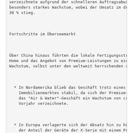
verzeichnete aufgrund der schnelleren Auftragsabwick
besonders starkes Wachstum, wobei der Umsatz im drit
30 % stieg.

Fortschritte im Überseemarkt

Über China hinaus führten die lokale Fertigungsstrat
Home und das Angebot von Premium-Leistungen zu einem
Wachstum, selbst unter den weltweit herrschenden sch
  * In Nordamerika blieb das Geschäft trotz eines sch
    Immobilienmarktes stabil, da sich der Premium-Pr
    das "Air & Water"-Geschäft ein Wachstum von circ
    Vorjahr verzeichnete.

  * In Europa verlagerte sich der Absatz hin zu höhe
    der Anteil der Geräte der X-Serie mit einem Prei