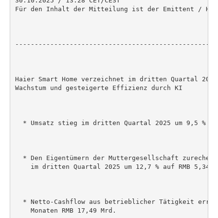
30.10.2025 / 13:28 CET/CEST

Für den Inhalt der Mitteilung ist der Emittent / Her
----------------------------------------------------
Haier Smart Home verzeichnet im dritten Quartal 2025
Wachstum und gesteigerte Effizienz durch KI

  * Umsatz stieg im dritten Quartal 2025 um 9,5 % au
  * Den Eigentümern der Muttergesellschaft zurechenb
    im dritten Quartal 2025 um 12,7 % auf RMB 5,34 Mr
  * Netto-Cashflow aus betrieblicher Tätigkeit errei
    Monaten RMB 17,49 Mrd.
