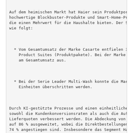
Auf dem heimischen Markt hat Haier sein Produktportf
hochwertige Blockbuster-Produkte und Smart-Home-Prod
die einen Mehrwert für die Haushalte bieten. Der Sta
wie folgt:

  * Vom Gesamtumsatz der Marke Casarte entfielen 36 
    Product Suites (Produktpakete). Bei der Marke Ha
    am Gesamtumsatz aus.

  * Bei der Serie Leader Multi-Wash konnte die Marke
    Einheiten überschritten werden.

Durch KI-gestützte Prozesse und einen einheitlichen 
sowohl die Kundenkonversionsraten als auch die Auftr
Lieferquoten verbessert werden. Die Abdeckung von Be
auf 86 % ausgeweitet, wobei die Direktbestellungen s
74 % angestiegen sind. Insbesondere das Segment Haus