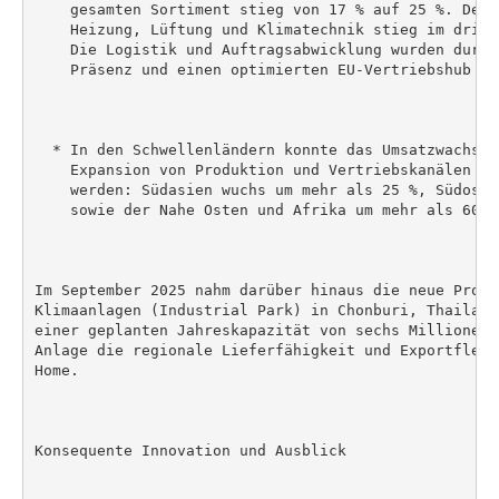
    gesamten Sortiment stieg von 17 % auf 25 %. Der 
    Heizung, Lüftung und Klimatechnik stieg im dritt
    Die Logistik und Auftragsabwicklung wurden durch
    Präsenz und einen optimierten EU-Vertriebshub ver
  * In den Schwellenländern konnte das Umsatzwachstu
    Expansion von Produktion und Vertriebskanälen we
    werden: Südasien wuchs um mehr als 25 %, Südosta
    sowie der Nahe Osten und Afrika um mehr als 60 %
Im September 2025 nahm darüber hinaus die neue Produ
Klimaanlagen (Industrial Park) in Chonburi, Thailand
einer geplanten Jahreskapazität von sechs Millionen 
Anlage die regionale Lieferfähigkeit und Exportflexi
Home.

Konsequente Innovation und Ausblick
