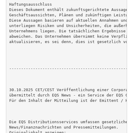
Haftungsausschluss

Dieses Dokument enthält zukunftsgerichtete Aussagen z
Geschäftsaussichten, Plänen und zukünftigen Leistung
Diese Aussagen basieren auf aktuellen Annahmen und E
unterliegen Risiken und Unsicherheiten, die außerhal
Unternehmens liegen. Die tatsächlichen Ergebnisse kö
abweichen. Das Unternehmen übernimmt keine Verpflich
aktualisieren, es sei denn, dies ist gesetzlich vorge
----------------------------------------------------
30.10.2025 CET/CEST Veröffentlichung einer Corporate
übermittelt durch EQS News - ein Service der EQS Grou
Für den Inhalt der Mitteilung ist der Emittent / Her
Die EQS Distributionsservices umfassen gesetzliche M
News/Finanznachrichten und Pressemitteilungen.

Originalinhalt anzeigen:
