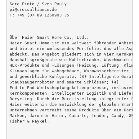
Sara Pinto / Sven Pauly

pi@crossalliance.de

T: +49 (0) 89 1250903 35

Über Haier Smart Home Co., Ltd.:

Haier Smart Home ist ein weltweit führender Anbieter
und bietet ein umfassendes Portfolio, das alle Aspek
abdeckt. Das Angebot gliedert sich in vier Kernkatego
Haushaltsgroßgeräte wie Kühlschränke, Waschmaschinen
HLK-Produkte und -Lösungen (Heizung, Lüftung, Klimat
Klimaanlagen für Wohngebäude, Warmwasserbereiter, ge
und gewerbliche Kühlgeräte; (3) Intelligente Geräte 
Staubsaugerroboter und smarte Schlösser; (4)

End-to-End-Wertschöpfungskettenprozesse, inklusive d
Kernkomponenten, intelligenter Logistik und Lieferke
Recycling. Durch die Bereitstellung integrierter Sma
Haier weiterhin die Entwicklung der globalen Smart-H
Unternehmen vertreibt seine Produkte über ein Portfo
Marken, darunter Haier, Casarte, Leader, Candy, GE A
Fisher & Paykel.
