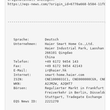
https://eqs-news.com/?origin_id=6770a668-b584-11f0-b
----------------------------------------------------
   Sprache:        Deutsch

   Unternehmen:    Haier Smart Home Co.,Ltd.

                   Haier Industrial Park, Laoshan Dis
                   266101 Qingdao

                   China

   Telefon:        +49 6172 9454 143

   Fax:            +49 6172 9454 42143

   E-Mail:         ir@haier.hk

   Internet:       smart-home.haier.com

   ISIN:           CNE1000031C1, CNE000000CG9, CNE100
   WKN:            A2JM2W, A2QHT7

   Börsen:         Regulierter Markt in Frankfurt (P
                   Freiverkehr in Berlin, Düsseldorf
                   Stuttgart, Tradegate Exchange

   EQS News ID:    2221270
