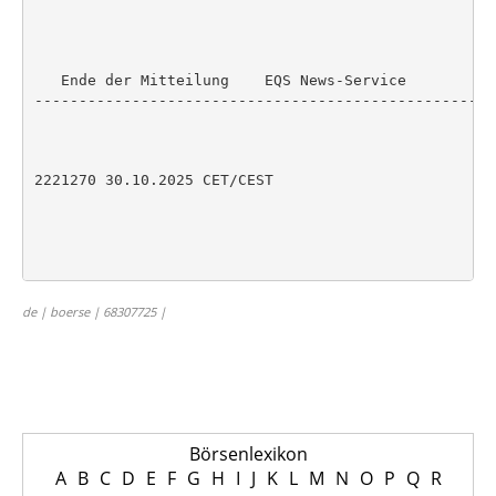
   Ende der Mitteilung    EQS News-Service

----------------------------------------------------
2221270 30.10.2025 CET/CEST

de | boerse | 68307725 |
Börsenlexikon
A
B
C
D
E
F
G
H
I
J
K
L
M
N
O
P
Q
R