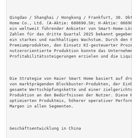
Qingdao / Shanghai / Hongkong / Frankfurt, 30. Oktob
Home Co., Ltd. (A-Aktie: 600690.SH; H-Aktie: 06690. 
ein weltweit führender Anbieter von Smart-Home-Lösun
Zahlen für das dritte Quartal 2025 bekannt gegeben u
ein starkes und nachhaltiges Wachstum. Durch den Fok
Premiumprodukten, den Einsatz KI-gesteuerter Prozesse
nutzerorientierte Produktion konnte das Unternehmen 
Profitabilitätssteigerungen erzielen und die Liquidi
Die Strategie von Haier Smart Home basiert auf drei 
von marktprägenden Blockbuster-Produkten, der Einbet
gesamte Wertschöpfungskette und einer zielgerichtete
Produktion an den Bedürfnissen der Nutzer. Diese Kom
optimierten Produktmix, höherer operativer Performan
Margen in allen Segmenten.

Geschäftsentwicklung in China
