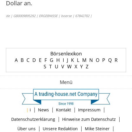
Dollar an.
de | GB0009895292 | ERGEBNISSE | boerse | 67842702 |
Börsenlexikon
A
B
C
D
E
F
G
H
I
J
K
L
M
N
O
P
Q
R
S
T
U
V
W
X
Y
Z
Menü
|
|
|
|
|
i
News
Kontakt
Impressum
|
|
Datenschutzerklärung
Hinweise zum Datenschutz
|
|
|
Über uns
Unsere Redaktion
Mike Steiner