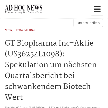
Unterrubriken
,
GTBP
US36254L1098
GT Biopharma Inc-Aktie
(US36254L1098):
Spekulation um nächsten
Quartalsbericht bei
schwankendem Biotech-
Wert
Veröffentlicht am: 19.05.2026 um 18:52 Uhr | Redaktionelle Verantwortung: