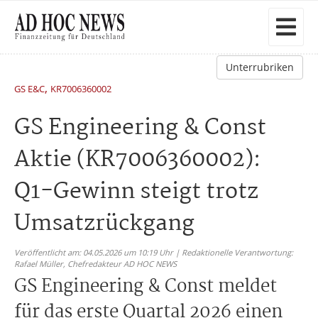
Unterrubriken
,
GS E&C
KR7006360002
GS Engineering & Const
Aktie (KR7006360002):
Q1-Gewinn steigt trotz
Umsatzrückgang
Veröffentlicht am: 04.05.2026 um 10:19 Uhr | Redaktionelle Verantwortung:
Rafael Müller,
Chefredakteur AD HOC NEWS
GS Engineering & Const meldet
für das erste Quartal 2026 einen