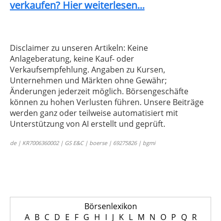
verkaufen? Hier weiterlesen...
Disclaimer zu unseren Artikeln: Keine
Anlageberatung, keine Kauf- oder
Verkaufsempfehlung. Angaben zu Kursen,
Unternehmen und Märkten ohne Gewähr;
Änderungen jederzeit möglich. Börsengeschäfte
können zu hohen Verlusten führen. Unsere Beiträge
werden ganz oder teilweise automatisiert mit
Unterstützung von AI erstellt und geprüft.
de | KR7006360002 | GS E&C | boerse | 69275826 | bgmi
Börsenlexikon
A
B
C
D
E
F
G
H
I
J
K
L
M
N
O
P
Q
R