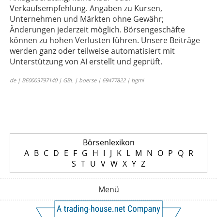
Verkaufsempfehlung. Angaben zu Kursen,
Unternehmen und Märkten ohne Gewähr;
Änderungen jederzeit möglich. Börsengeschäfte
können zu hohen Verlusten führen. Unsere Beiträge
werden ganz oder teilweise automatisiert mit
Unterstützung von AI erstellt und geprüft.
de | BE0003797140 | GBL | boerse | 69477822 | bgmi
Börsenlexikon
A
B
C
D
E
F
G
H
I
J
K
L
M
N
O
P
Q
R
S
T
U
V
W
X
Y
Z
Menü