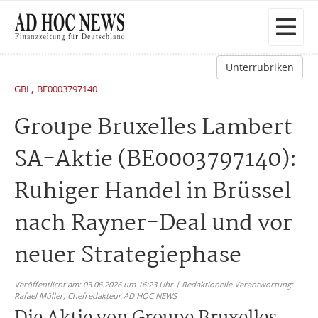
Unterrubriken
,
GBL
BE0003797140
Groupe Bruxelles Lambert
SA-Aktie (BE0003797140):
Ruhiger Handel in Brüssel
nach Rayner-Deal und vor
neuer Strategiephase
Veröffentlicht am: 03.06.2026 um 16:23 Uhr | Redaktionelle Verantwortung:
Rafael Müller,
Chefredakteur AD HOC NEWS