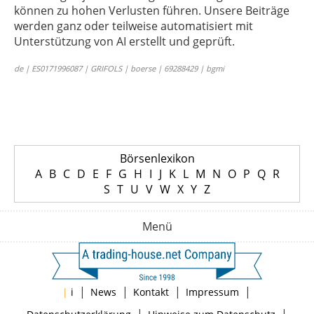
können zu hohen Verlusten führen. Unsere Beiträge
werden ganz oder teilweise automatisiert mit
Unterstützung von AI erstellt und geprüft.
de | ES0171996087 | GRIFOLS | boerse | 69288429 | bgmi
Börsenlexikon
A
B
C
D
E
F
G
H
I
J
K
L
M
N
O
P
Q
R
S
T
U
V
W
X
Y
Z
Menü
|
|
|
|
|
i
News
Kontakt
Impressum