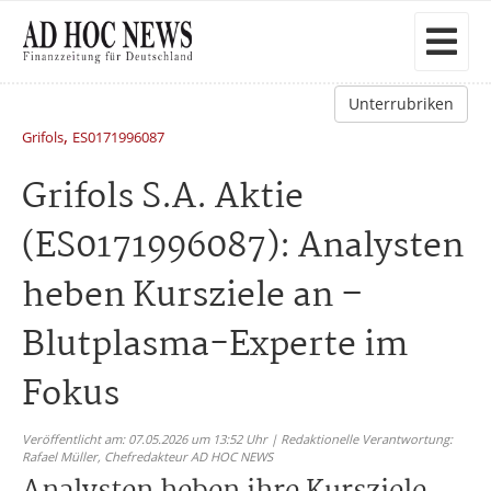
Unterrubriken
,
Grifols
ES0171996087
Grifols S.A. Aktie
(ES0171996087): Analysten
heben Kursziele an –
Blutplasma-Experte im
Fokus
Veröffentlicht am: 07.05.2026 um 13:52 Uhr | Redaktionelle Verantwortung:
Rafael Müller,
Chefredakteur AD HOC NEWS