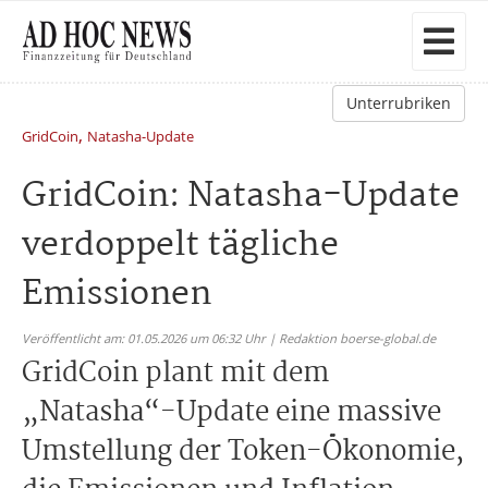
Unterrubriken
,
GridCoin
Natasha-Update
GridCoin: Natasha-Update
verdoppelt tägliche
Emissionen
Veröffentlicht am: 01.05.2026 um 06:32 Uhr | Redaktion boerse-global.de
GridCoin plant mit dem
„Natasha“-Update eine massive
Umstellung der Token-Ökonomie,