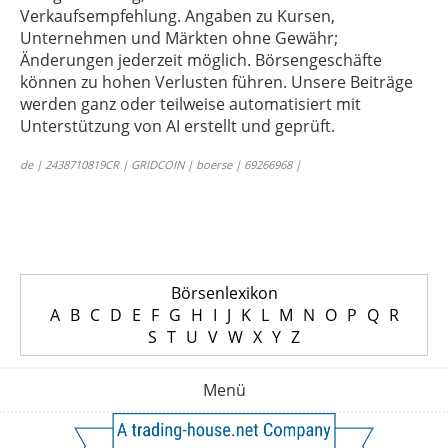
Verkaufsempfehlung. Angaben zu Kursen,
Unternehmen und Märkten ohne Gewähr;
Änderungen jederzeit möglich. Börsengeschäfte
können zu hohen Verlusten führen. Unsere Beiträge
werden ganz oder teilweise automatisiert mit
Unterstützung von AI erstellt und geprüft.
de | 2438710819CR | GRIDCOIN | boerse | 69266968 |
Börsenlexikon
A
B
C
D
E
F
G
H
I
J
K
L
M
N
O
P
Q
R
S
T
U
V
W
X
Y
Z
Menü