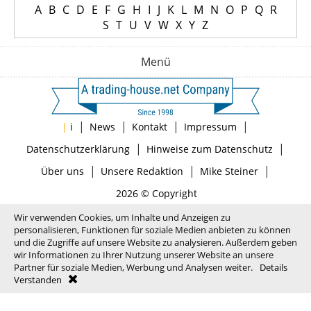
A
B
C
D
E
F
G
H
I
J
K
L
M
N
O
P
Q
R
S
T
U
V
W
X
Y
Z
Menü
|
|
|
|
|
i
News
Kontakt
Impressum
|
|
Datenschutzerklärung
Hinweise zum Datenschutz
|
|
|
Über uns
Unsere Redaktion
Mike Steiner
2026 © Copyright
Wir verwenden Cookies, um Inhalte und Anzeigen zu
personalisieren, Funktionen für soziale Medien anbieten zu können
und die Zugriffe auf unsere Website zu analysieren. Außerdem geben
wir Informationen zu Ihrer Nutzung unserer Website an unsere
Partner für soziale Medien, Werbung und Analysen weiter.
Details
Verstanden