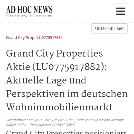
Unterrubriken
,
Grand City Prop
LU0775917882
Grand City Properties
Aktie (LU0775917882):
Aktuelle Lage und
Perspektiven im deutschen
Wohnimmobilienmarkt
Veröffentlicht am: 09.05.2026 um 06:52 Uhr | Redaktionelle Verantwortung:
Rafael Müller,
Chefredakteur AD HOC NEWS