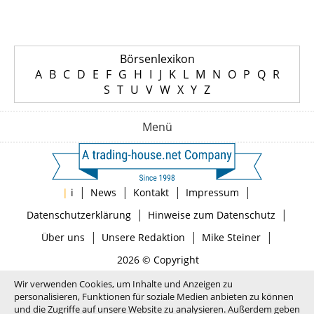
Börsenlexikon
A
B
C
D
E
F
G
H
I
J
K
L
M
N
O
P
Q
R
S
T
U
V
W
X
Y
Z
Menü
|
|
|
|
|
i
News
Kontakt
Impressum
|
|
Datenschutzerklärung
Hinweise zum Datenschutz
|
|
|
Über uns
Unsere Redaktion
Mike Steiner
2026 © Copyright
Wir verwenden Cookies, um Inhalte und Anzeigen zu
personalisieren, Funktionen für soziale Medien anbieten zu können
und die Zugriffe auf unsere Website zu analysieren. Außerdem geben