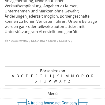
Anlageberatung, keine Kauf- oder
Verkaufsempfehlung. Angaben zu Kursen,
Unternehmen und Märkten ohne Gewähr;
Änderungen jederzeit möglich. Börsengeschäfte
können zu hohen Verlusten führen. Unsere Beiträge
werden ganz oder teilweise automatisiert mit
Unterstützung von AI erstellt und geprüft.
de | US38341P1021 | GOSSAMER | boerse | 68968611 |
Börsenlexikon
A
B
C
D
E
F
G
H
I
J
K
L
M
N
O
P
Q
R
S
T
U
V
W
X
Y
Z
Menü