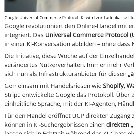
Google Universal Commerce Protocol: KI wird zur Ladenkasse Illus
Google revolutioniert den Online-Handel mit ei
integriert. Das
Universal Commerce Protocol (
in einer KI-Konversation abbilden – ohne das
Die Initiative, diese Woche auf der Einzelhande
verändertes Nutzerverhalten. Immer mehr Verb
sich nun als Infrastrukturanbieter für diesen
„a
Gemeinsam mit Handelsriesen wie
Shopify, W
Stripe entwickelte Google das Protokoll. Über 2
einheitliche Sprache, mit der KI-Agenten, Hä
Für den Handel eröffnet UCP direkten Zugang z
können in KI-Suchergebnissen einen
direkten 
lassen sich in Echtzeit während des KI-Chats ei