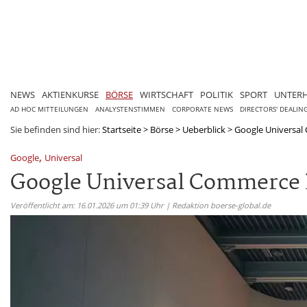
NEWS
AKTIENKURSE
BÖRSE
WIRTSCHAFT
POLITIK
SPORT
UNTER
AD HOC MITTEILUNGEN
ANALYSTENSTIMMEN
CORPORATE NEWS
DIRECTORS' DEALIN
Sie befinden sind hier:
Startseite
>
Börse
>
Ueberblick
>
Google Universal 
,
Google
Universal
Google Universal Commerce P
Veröffentlicht am: 16.01.2026 um 01:39 Uhr | Redaktion boerse-global.de