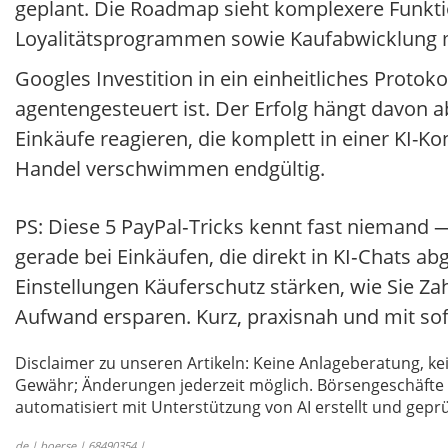
geplant. Die Roadmap sieht komplexere Funkt
Loyalitätsprogrammen sowie Kaufabwicklung m
Googles Investition in ein einheitliches Protok
agentengesteuert ist. Der Erfolg hängt davon 
Einkäufe reagieren, die komplett in einer KI-K
Handel verschwimmen endgültig.
PS: Diese 5 PayPal‑Tricks kennt fast niemand —
gerade bei Einkäufen, die direkt in KI‑Chats a
Einstellungen Käuferschutz stärken, wie Sie Z
Aufwand ersparen. Kurz, praxisnah und mit so
Disclaimer zu unseren Artikeln: Keine Anlageberatung,
Gewähr; Änderungen jederzeit möglich. Börsengeschäfte 
automatisiert mit Unterstützung von AI erstellt und geprü
de | boerse | 68490354 |