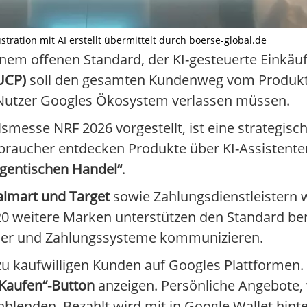
tration mit AI erstellt übermittelt durch boerse-global.de
nem offenen Standard, der KI-gesteuerte Einkäufe
UCP)
soll den gesamten Kundenweg vom Produkt
s Nutzer Googles Ökosystem verlassen müssen.
lsmesse NRF 2026 vorgestellt, ist eine strategisc
raucher entdecken Produkte über KI-Assistenten
gentischen Handel“
.
almart und Target
sowie Zahlungsdienstleistern 
0 weitere Marken unterstützen den Standard berei
ndler und Zahlungssysteme kommunizieren.
u kaufwilligen Kunden auf Googles Plattformen. 
„Kaufen“-Button
anzeigen. Persönliche Angebote,
nblenden. Bezahlt wird mit in Google Wallet hint