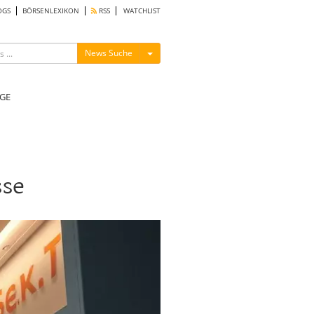
OGS
BÖRSENLEXIKON
RSS
WATCHLIST
Menü ein-/ausblenden
News Suche
GE
sse