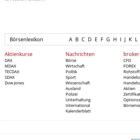
Börsenlexikon
A
B
C
D
E
F
G
H
I
J
K
L
Aktienkurse
Nachrichten
broker
DAX
Börse
CFD
MDAX
Wirtschaft
FOREX
TECDAX
Politik
Rohstoff
SDAX
Sport
Handels
Dow Jones
Wissenschaft
Handelss
Ausland
Aktien
Polizei
Zertifika
Unterhaltung
Options
International
Börsens
Kalenderblatt