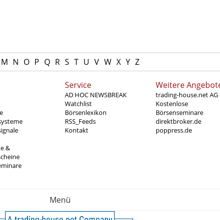
M
N
O
P
Q
R
S
T
U
V
W
X
Y
Z
Service
Weitere Angebot
AD HOC NEWSBREAK
trading-house.net AG
Watchlist
Kostenlose
e
Börsenlexikon
Börsenseminare
systeme
RSS_Feeds
direktbroker.de
ignale
Kontakt
poppress.de
te &
scheine
eminare
Menü