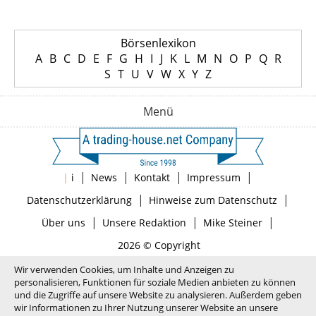
Börsenlexikon
A
B
C
D
E
F
G
H
I
J
K
L
M
N
O
P
Q
R
S
T
U
V
W
X
Y
Z
Menü
|
|
|
|
|
i
News
Kontakt
Impressum
|
|
Datenschutzerklärung
Hinweise zum Datenschutz
|
|
|
Über uns
Unsere Redaktion
Mike Steiner
2026 © Copyright
Wir verwenden Cookies, um Inhalte und Anzeigen zu
personalisieren, Funktionen für soziale Medien anbieten zu können
und die Zugriffe auf unsere Website zu analysieren. Außerdem geben
wir Informationen zu Ihrer Nutzung unserer Website an unsere