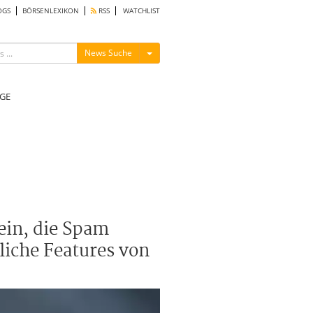
OGS
BÖRSENLEXIKON
RSS
WATCHLIST
Menü ein-/ausblenden
News Suche
GE
ein, die Spam
liche Features von