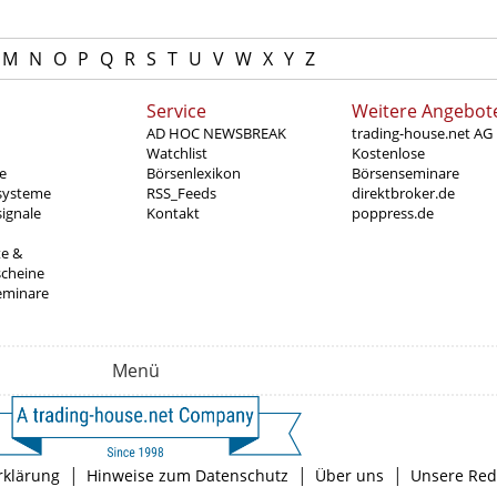
M
N
O
P
Q
R
S
T
U
V
W
X
Y
Z
Service
Weitere Angebot
AD HOC NEWSBREAK
trading-house.net AG
Watchlist
Kostenlose
e
Börsenlexikon
Börsenseminare
systeme
RSS_Feeds
direktbroker.de
ignale
Kontakt
poppress.de
te &
scheine
eminare
Menü
|
|
|
rklärung
Hinweise zum Datenschutz
Über uns
Unsere Red