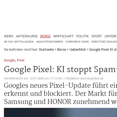
NEWS
AKTIENKURSE
BÖRSE
WIRTSCHAFT
POLITIK
SPORT
UNTER
AD HOC MITTEILUNGEN
ANALYSTENSTIMMEN
CORPORATE NEWS
DIRECTORS' DEALIN
Sie befinden sind hier:
Startseite
>
Börse
>
Ueberblick
>
Google Pixel: KI 
,
Google
Pixel
Google Pixel: KI stoppt Spa
Veröffentlicht am: 12.01.2026 um 17:13 Uhr | Redaktion boerse-global.de
Googles neues Pixel-Update führt e
erkennt und blockiert. Der Markt für
Samsung und HONOR zunehmend wet