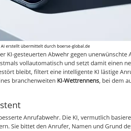
 AI erstellt übermittelt durch boerse-global.de
iner KI-gesteuerten Abwehr gegen unerwünschte A
stmals vollautomatisch und setzt damit einen 
t bleibt, filtert eine intelligente KI lästige Anr
 eines branchenweiten
KI-Wettrennens
, bei dem 
istent
rbesserte Anrufabwehr. Die KI, vermutlich basier
n. Sie bittet den Anrufer, Namen und Grund de