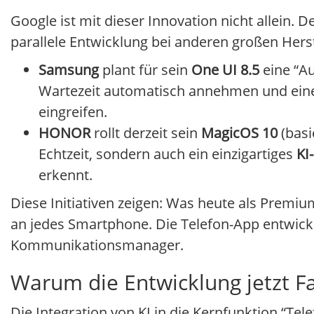
Google ist mit dieser Innovation nicht allein. 
parallele Entwicklung bei anderen großen Herst
Samsung
plant für sein
One UI 8.5
eine “Au
Wartezeit automatisch annehmen und eine L
eingreifen.
HONOR
rollt derzeit sein
MagicOS 10
(basi
Echtzeit, sondern auch ein einzigartiges
KI
erkennt.
Diese Initiativen zeigen: Was heute als Premi
an jedes Smartphone. Die Telefon-App entwick
Kommunikationsmanager.
Warum die Entwicklung jetzt F
Die Integration von KI in die Kernfunktion “Te