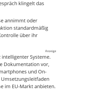
espräch klingelt das
eise annimmt oder
unktion standardmäßig
Kontrolle über ihr
Anzeige
intelligenter Systeme.
he Dokumentation vor,
 Smartphones und On-
se Umsetzungsleitfaden
eme im EU-Markt anbieten.