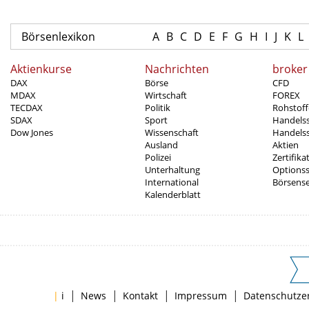
Börsenlexikon
A
B
C
D
E
F
G
H
I
J
K
L
Aktienkurse
Nachrichten
broker
DAX
Börse
CFD
MDAX
Wirtschaft
FOREX
TECDAX
Politik
Rohstoff
SDAX
Sport
Handels
Dow Jones
Wissenschaft
Handelss
Ausland
Aktien
Polizei
Zertifika
Unterhaltung
Options
International
Börsens
Kalenderblatt
|
|
|
|
|
i
News
Kontakt
Impressum
Datenschutze