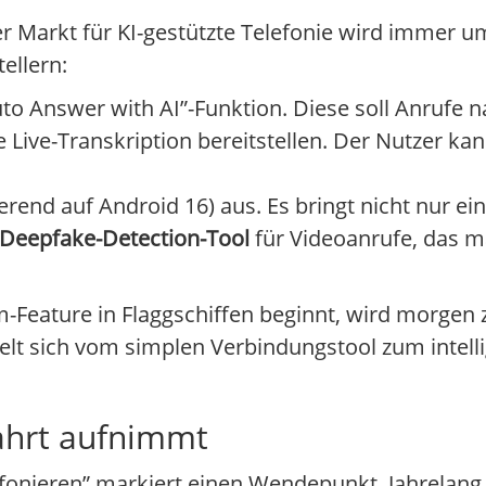
Der Markt für KI-gestützte Telefonie wird immer 
ellern:
to Answer with AI”-Funktion. Diese soll Anrufe n
ive-Transkription bereitstellen. Der Nutzer kan
erend auf Android 16) aus. Es bringt nicht nur ei
-Deepfake-Detection-Tool
für Videoanrufe, das m
um-Feature in Flaggschiffen beginnt, wird morge
elt sich vom simplen Verbindungstool zum intell
ahrt aufnimmt
lefonieren” markiert einen Wendepunkt. Jahrelang 