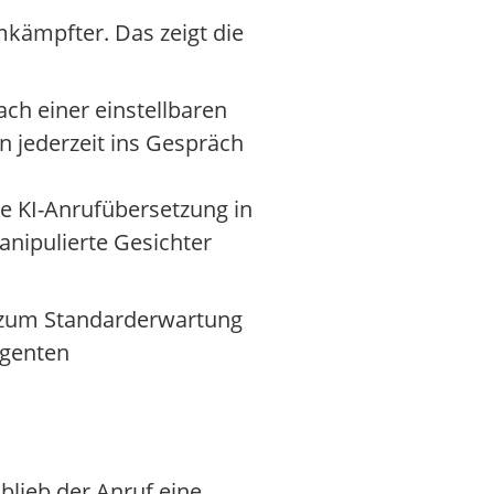
umkämpfter. Das zeigt die
ach einer einstellbaren
n jederzeit ins Gespräch
ne KI-Anrufübersetzung in
anipulierte Gesichter
n zum Standarderwartung
igenten
blieb der Anruf eine