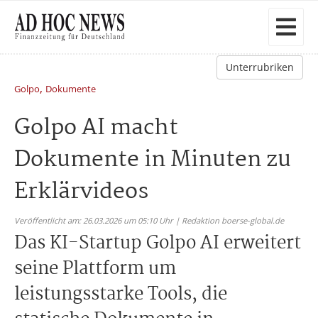
Unterrubriken
,
Golpo
Dokumente
Golpo AI macht
Dokumente in Minuten zu
Erklärvideos
Veröffentlicht am: 26.03.2026 um 05:10 Uhr | Redaktion boerse-global.de
Das KI-Startup Golpo AI erweitert
seine Plattform um
leistungsstarke Tools, die