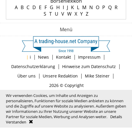
Börsenlexikon
A
B
C
D
E
F
G
H
I
J
K
L
M
N
O
P
Q
R
S
T
U
V
W
X
Y
Z
Menü
|
|
|
|
|
i
News
Kontakt
Impressum
|
|
Datenschutzerklärung
Hinweise zum Datenschutz
|
|
|
Über uns
Unsere Redaktion
Mike Steiner
2026 © Copyright
Wir verwenden Cookies, um Inhalte und Anzeigen zu
personalisieren, Funktionen für soziale Medien anbieten zu können
und die Zugriffe auf unsere Website zu analysieren. Außerdem geben
wir Informationen zu Ihrer Nutzung unserer Website an unsere
Partner für soziale Medien, Werbung und Analysen weiter.
Details
Verstanden