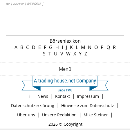
de | boerse | 68980616 |
Börsenlexikon
A
B
C
D
E
F
G
H
I
J
K
L
M
N
O
P
Q
R
S
T
U
V
W
X
Y
Z
Menü
|
|
|
|
|
i
News
Kontakt
Impressum
|
|
Datenschutzerklärung
Hinweise zum Datenschutz
|
|
|
Über uns
Unsere Redaktion
Mike Steiner
2026 © Copyright