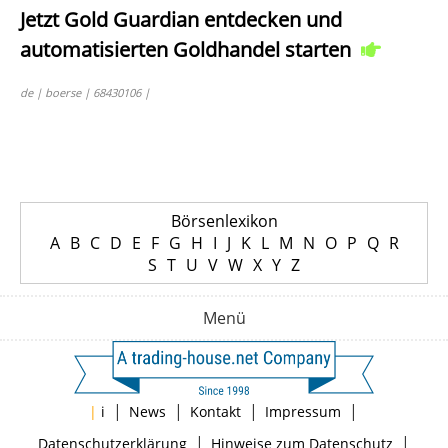
Jetzt Gold Guardian entdecken und
automatisierten Goldhandel starten
de | boerse | 68430106 |
Börsenlexikon
A
B
C
D
E
F
G
H
I
J
K
L
M
N
O
P
Q
R
S
T
U
V
W
X
Y
Z
Menü
|
|
|
|
|
i
News
Kontakt
Impressum
|
|
Datenschutzerklärung
Hinweise zum Datenschutz