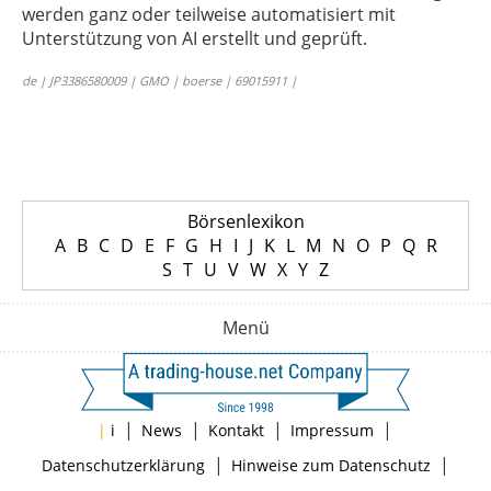
werden ganz oder teilweise automatisiert mit
Unterstützung von AI erstellt und geprüft.
de | JP3386580009 | GMO | boerse | 69015911 |
Börsenlexikon
A
B
C
D
E
F
G
H
I
J
K
L
M
N
O
P
Q
R
S
T
U
V
W
X
Y
Z
Menü
|
|
|
|
|
i
News
Kontakt
Impressum
|
|
Datenschutzerklärung
Hinweise zum Datenschutz