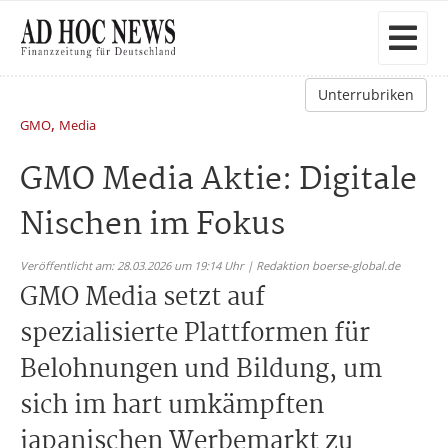
Unterrubriken
,
GMO
Media
GMO Media Aktie: Digitale
Nischen im Fokus
Veröffentlicht am: 28.03.2026 um 19:14 Uhr | Redaktion boerse-global.de
GMO Media setzt auf
spezialisierte Plattformen für
Belohnungen und Bildung, um
sich im hart umkämpften
japanischen Werbemarkt zu