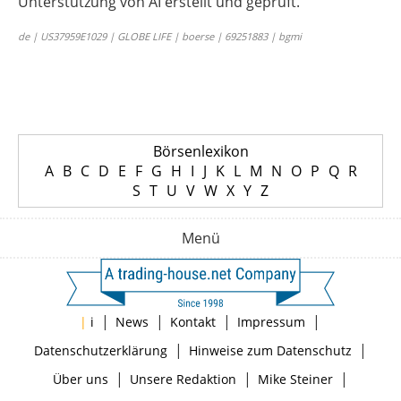
Unterstützung von AI erstellt und geprüft.
de | US37959E1029 | GLOBE LIFE | boerse | 69251883 | bgmi
Börsenlexikon
A
B
C
D
E
F
G
H
I
J
K
L
M
N
O
P
Q
R
S
T
U
V
W
X
Y
Z
Menü
|
|
|
|
|
i
News
Kontakt
Impressum
|
|
Datenschutzerklärung
Hinweise zum Datenschutz
|
|
|
Über uns
Unsere Redaktion
Mike Steiner