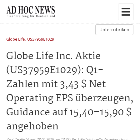
Unterrubriken
,
Globe Life
US37959E1029
Globe Life Inc. Aktie
(US37959E1029): Q1-
Zahlen mit 3,43 $ Net
Operating EPS überzeugen,
Guidance auf 15,40–15,90 $
angehoben
Veröffentlicht am: 28.04.2026 um 13:32 Uhr | Redaktionelle Verantwortung: